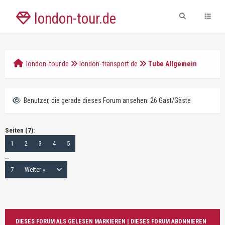
london-tour.de
london-tour.de
london-transport.de
Tube Allgemein
Benutzer, die gerade dieses Forum ansehen: 26 Gast/Gäste
Seiten (7):
1
2
3
4
5
…
7
Weiter »
DIESES FORUM ALS GELESEN MARKIEREN
|
DIESES FORUM ABONNIEREN