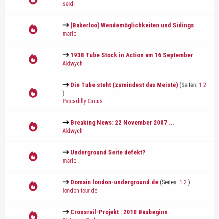
seidi
[Bakerloo] Wendemöglichkeiten und Sidings
marle
1938 Tube Stock in Action am 16 September
Aldwych
Die Tube steht (zumindest das Meiste)
(Seiten:
1
2
)
Piccadilly Circus
Breaking News: 22 November 2007 ...
Aldwych
Underground Seite defekt?
marle
Domain london-underground.de
(Seiten:
1
2
)
london-tour.de
Crossrail-Projekt : 2010 Baubeginn