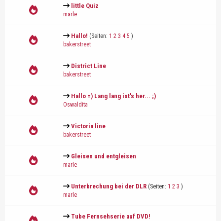
little Quiz
marle
Hallo!
(Seiten:
1
2
3
4
5
)
bakerstreet
District Line
bakerstreet
Hallo =) Lang lang ist's her... ;)
Oswaldita
Victoria line
bakerstreet
Gleisen und entgleisen
marle
Unterbrechung bei der DLR
(Seiten:
1
2
3
)
marle
Tube Fernsehserie auf DVD!