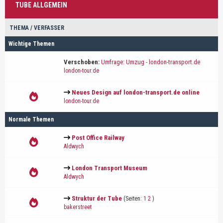
TUBE ALLGEMEIN
THEMA
/
VERFASSER
Wichtige Themen
Verschoben:
Umfrage: Umzug - london-transport.de
london-tour.de
Neues Design auf london-transport.de online
london-tour.de
Normale Themen
Post Office Railway
Aldwych
London Transport Museum
Aldwych
Struktur der Tube
(Seiten:
1
2
)
bakerstreet