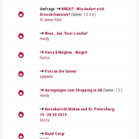
Umfrage:
BREXIT -Wie ändert sich
Grossbritannien?
(Seiten:
1
2
3
4
)
St James Park
Wien , das 'Ossi-London'
Hardy
Harry & Meghan - Megxit
Gazza
Post an die Queen
speyerle
Anregungen zum Shopping in UK
(Seiten:
1
2
)
Hardy
Reisebericht Mokau und St. Petersburg,
19.-28.09.2019
Gazza
Royal Corgi