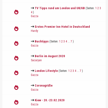
TV Tipps rund um London und UK/GB
(Seiten:
1
2
3
4
)
Gazza
Erstes Premier Inn Hotel in Deutschland
Hardy
Buchtipps
(Seiten:
1
2
3
4
...
7
)
Gazza
Berlin im August 2020
Sacaryan
London Lifestyle
(Seiten:
1
2
3
4
...
7
)
Gazza
Coronagrüße
Gazza
Kiew - 20.-23.02.2020
Gazza