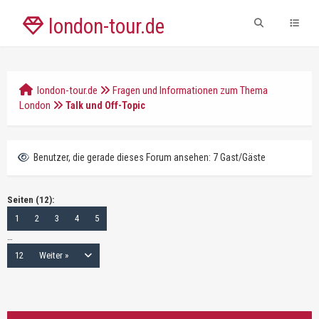
london-tour.de
london-tour.de
Fragen und Informationen zum Thema
London
Talk und Off-Topic
Benutzer, die gerade dieses Forum ansehen: 7 Gast/Gäste
Seiten (12):
1
2
3
4
5
…
12
Weiter »