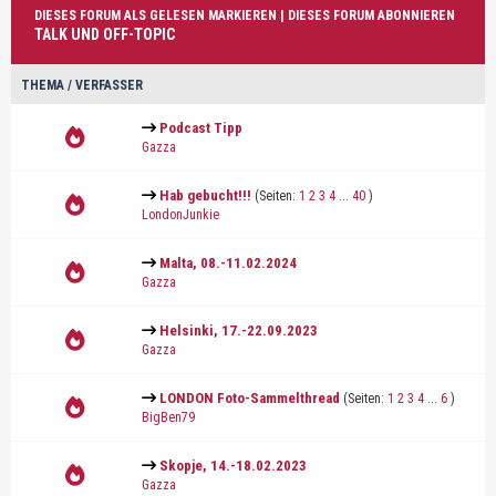
DIESES FORUM ALS GELESEN MARKIEREN
|
DIESES FORUM ABONNIEREN
TALK UND OFF-TOPIC
THEMA
/
VERFASSER
Podcast Tipp
Gazza
Hab gebucht!!!
(Seiten:
1
2
3
4
...
40
)
LondonJunkie
Malta, 08.-11.02.2024
Gazza
Helsinki, 17.-22.09.2023
Gazza
LONDON Foto-Sammelthread
(Seiten:
1
2
3
4
...
6
)
BigBen79
Skopje, 14.-18.02.2023
Gazza