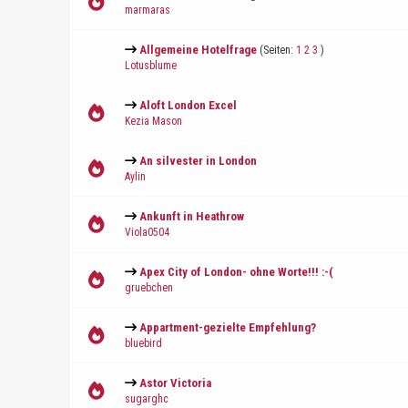
marmaras
Allgemeine Hotelfrage
(Seiten:
1
2
3
)
Lotusblume
Aloft London Excel
Kezia Mason
An silvester in London
Aylin
Ankunft in Heathrow
Viola0504
Apex City of London- ohne Worte!!! :-(
gruebchen
Appartment-gezielte Empfehlung?
bluebird
Astor Victoria
sugarghc