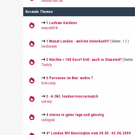
london-tour.de
Normale Themen
1 Lexham Gardens
matze0018
1 Monat London - welche Unterkunft?
(Seiten:
1
2
)
londoneye
2 Nächte < 100 Euro? Evtl. auch in Stansted?
(Seiten:
Tootsly
3 Personen im Mai- wohin ?
Dirkcomp
3.-6.Okt. london+soccermatch
simonji
4 sterne in guter lage und günstig
radogoal
4* London NH Kensington vom 28.05.-02.06.2009