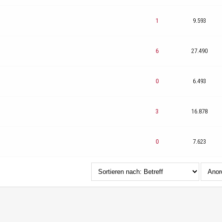
1
9.593
6
27.490
0
6.493
3
16.878
0
7.623