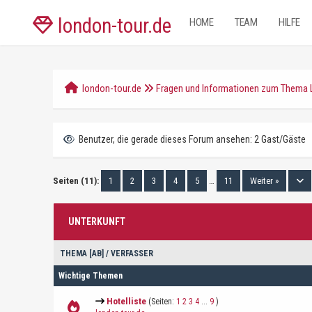
london-tour.de
HOME
TEAM
HILFE
london-tour.de
Fragen und Informationen zum Thema
Benutzer, die gerade dieses Forum ansehen: 2 Gast/Gäste
Seiten (11):
1
2
3
4
5
…
11
Weiter »
UNTERKUNFT
THEMA
[
AB
]
/
VERFASSER
Wichtige Themen
Hotelliste
(Seiten:
1
2
3
4
...
9
)