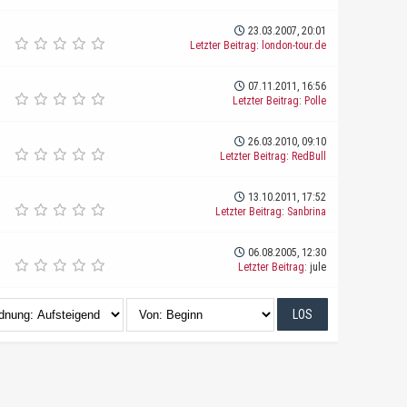
23.03.2007, 20:01
Letzter Beitrag
:
london-tour.de
07.11.2011, 16:56
Letzter Beitrag
:
Polle
26.03.2010, 09:10
Letzter Beitrag
:
RedBull
13.10.2011, 17:52
Letzter Beitrag
:
Sanbrina
06.08.2005, 12:30
Letzter Beitrag
: jule