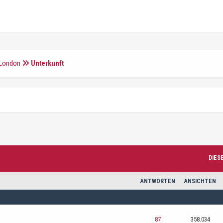
 London
Unterkunft
DIES
ANTWORTEN
ANSICHTEN
87
358.034