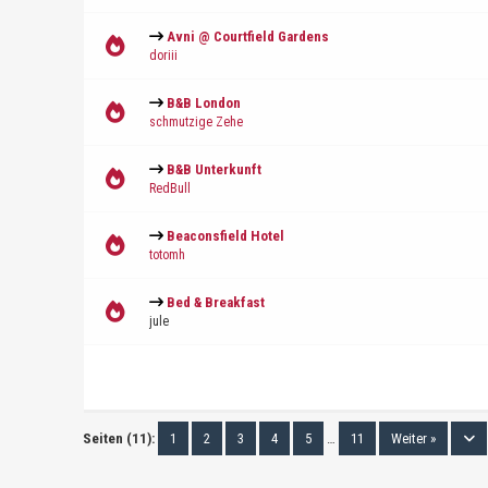
Avni @ Courtfield Gardens
doriii
B&B London
schmutzige Zehe
B&B Unterkunft
RedBull
Beaconsfield Hotel
totomh
Bed & Breakfast
jule
Seiten (11):
1
2
3
4
5
…
11
Weiter »