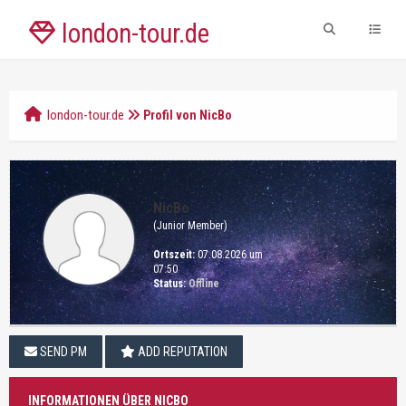
london-tour.de
london-tour.de
Profil von NicBo
NicBo
(Junior Member)
Ortszeit:
07.08.2026 um
07:50
Status:
Offline
SEND PM
ADD REPUTATION
INFORMATIONEN ÜBER NICBO