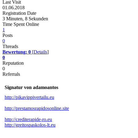
Last Visit
01.06.2018
Registration Date
3 Minuten, 8 Sekunden
Time Spent Online
1
Posts
0
Threads
Bewertung:
0
[
Details
]
0
Reputation
0
Referrals
Signatur von adamoantos
http://pikavippivertailu.eu
http://prestamosrapidosonline.site
http://crediterapide-ro.eu
http://greitospaskolos-lt.eu