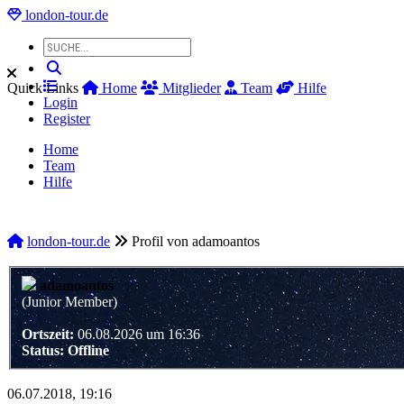
london-tour.de
Quick Links
Home
Mitglieder
Team
Hilfe
Login
Register
Home
Team
Hilfe
london-tour.de
Profil von adamoantos
adamoantos
(Junior Member)
Ortszeit:
06.08.2026 um 16:36
Status:
Offline
06.07.2018, 19:16