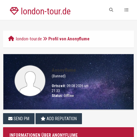
london-tour.de
london-tour.de
Profil von Anonyflume
Anonyflume
(Banned)
Ortszeit:
09.08.2026 um
21:33
Status:
Offline
SEND PM
ADD REPUTATION
INFORMATIONEN ÜBER ANONYFLUME