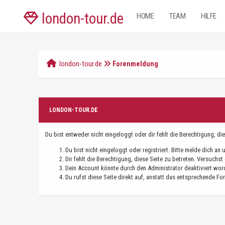
london-tour.de
HOME
TEAM
HILFE
london-tour.de
Forenmeldung
LONDON-TOUR.DE
Du bist entweder nicht eingeloggt oder dir fehlt die Berechtigung, di
Du bist nicht eingeloggt oder registriert. Bitte melde dich a
Dir fehlt die Berechtigung, diese Seite zu betreten. Versuchs
Dein Account könnte durch den Administrator deaktiviert word
Du rufst diese Seite direkt auf, anstatt das entsprechende F