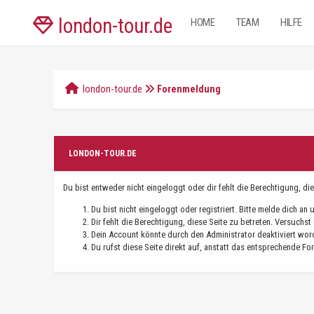
london-tour.de
HOME
TEAM
HILFE
london-tour.de
Forenmeldung
LONDON-TOUR.DE
Du bist entweder nicht eingeloggt oder dir fehlt die Berechtigung, di
Du bist nicht eingeloggt oder registriert. Bitte melde dich a
Dir fehlt die Berechtigung, diese Seite zu betreten. Versuchs
Dein Account könnte durch den Administrator deaktiviert word
Du rufst diese Seite direkt auf, anstatt das entsprechende F