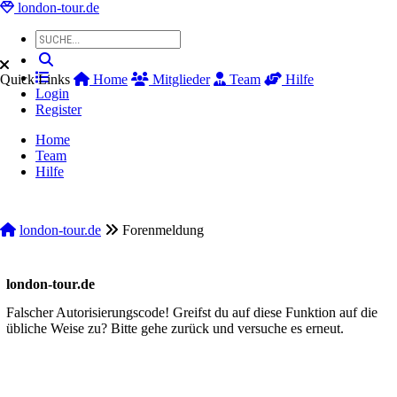
london-tour.de
Quick Links
Home
Mitglieder
Team
Hilfe
Login
Register
Home
Team
Hilfe
london-tour.de
Forenmeldung
london-tour.de
Falscher Autorisierungscode! Greifst du auf diese Funktion auf die
übliche Weise zu? Bitte gehe zurück und versuche es erneut.