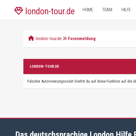
london-tour.de
HOME
TEAM
HILFE
london-tour.de
Forenmeldung
LONDON-TOUR.DE
Falscher Autorisierungscode! Greifst du auf diese Funktion auf die ü
Das deutschsprachige London Hilfe