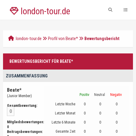
london-tour.de
london-tour.de
Profil von Beate*
Bewertungsbericht
BEWERTUNGSBERICHT FÜR BEATE*
ZUSAMMENFASSUNG
Beate*
Positiv
Neutral
Negativ
(Junior Member)
Letzte Woche
0
0
0
Gesamtbewertung:
0
Letzter Monat
0
0
0
Mitgliedsbewertungen:
Letzte 6 Monate
0
0
0
0
Gesamte Zeit
0
0
0
Beitragsbewertungen: