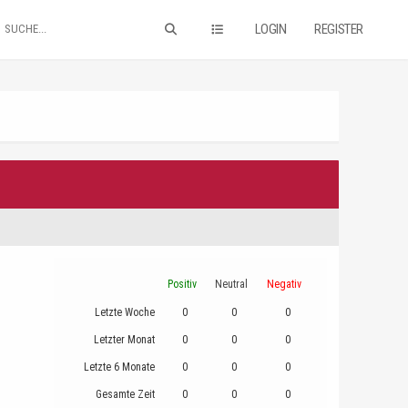
LOGIN
REGISTER
Positiv
Neutral
Negativ
Letzte Woche
0
0
0
Letzter Monat
0
0
0
Letzte 6 Monate
0
0
0
Gesamte Zeit
0
0
0