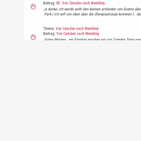
Beitrag:
RE: Von Camden nach Wembley
ja danke, ich werde wohl den kleinen schlenker von Euston ü
Park ( ich will von oben über die Olympiastrasse kommen ) . dank
Thema:
Von Camden nach Wembley
Beitrag:
Von Camden nach Wembley
Guten Morgen , am Sonntag machen wir von Camden Town eine
Tubeverbindung von Camden dort hin ? Und hat jemand evtl. Pre
Thema:
Fragen zu den 2 for 1 Gutscheine für London
Beitrag:
RE: Fragen zu den 2 for 1 Gutscheine für London
Guten Morgen, ich hab da auch nochmal eine Frage zu den 2 F
und auch schon so einige Voucher ausgedruckt. Jetzt wollte ic
Thema:
Wann am besten auf den Camden Market?
Beitrag:
RE: Wann am besten auf den Camden Market?
das klingt doch sehr schön, ich denke damit werde ich einen h
Thema:
Wann am besten auf den Camden Market?
Beitrag:
RE: Wann am besten auf den Camden Market?
hallo, einen Vormittag wollen wir auch zum Camden Market, jet
:Woah: Von wo aus kann man da Abfahren oder zusteigen ? und 