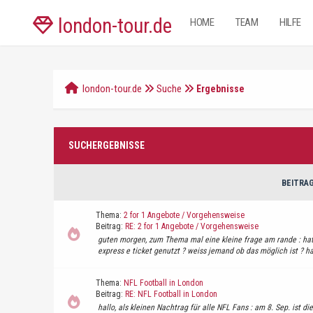
london-tour.de
HOME
TEAM
HILFE
london-tour.de
Suche
Ergebnisse
SUCHERGEBNISSE
BEITRA
Thema:
2 for 1 Angebote / Vorgehensweise
Beitrag:
RE: 2 for 1 Angebote / Vorgehensweise
guten morgen, zum Thema mal eine kleine frage am rande : ha
express e ticket genutzt ? weiss jemand ob das möglich ist ? hab
Thema:
NFL Football in London
Beitrag:
RE: NFL Football in London
hallo, als kleinen Nachtrag für alle NFL Fans : am 8. Sep. ist d