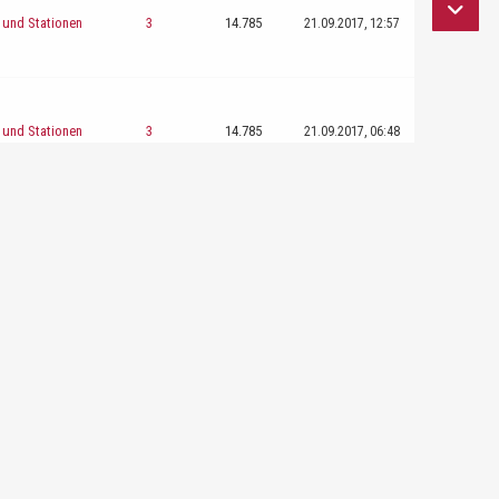
und Stationen
3
14.785
21.09.2017, 12:57
und Stationen
3
14.785
21.09.2017, 06:48
nswürdigkeiten
99
288.398
11.10.2016, 09:22
nswürdigkeiten
14
42.838
27.09.2016, 06:32
nswürdigkeiten
14
42.838
26.09.2016, 12:59