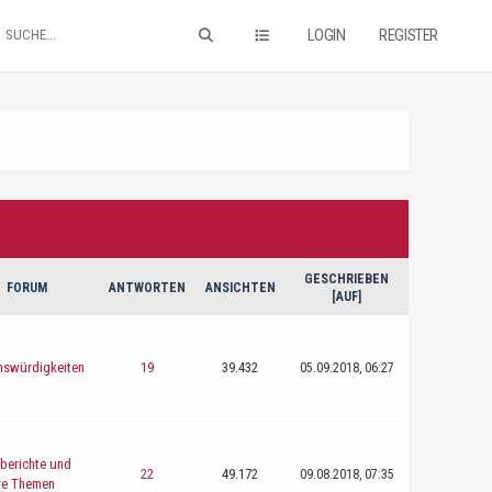
LOGIN
REGISTER
GESCHRIEBEN
FORUM
ANTWORTEN
ANSICHTEN
[
AUF
]
nswürdigkeiten
19
39.432
05.09.2018, 06:27
berichte und
22
49.172
09.08.2018, 07:35
re Themen