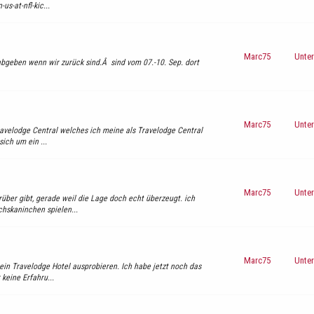
s-at-nfl-kic...
Marc75
Unter
abgeben wenn wir zurück sind.Â sind vom 07.-10. Sep. dort
Marc75
Unter
Travelodge Central welches ich meine als Travelodge Central
ich um ein ...
Marc75
Unter
ber gibt, gerade weil die Lage doch echt überzeugt. ich
hskaninchen spielen...
Marc75
Unter
ein Travelodge Hotel ausprobieren. Ich habe jetzt noch das
keine Erfahru...