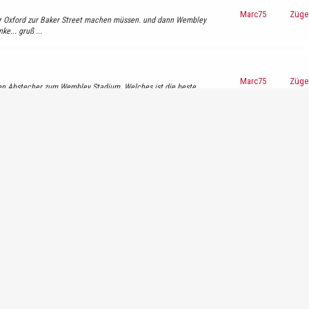
Marc75
Züge 
ber Oxford zur Baker Street machen müssen. und dann Wembley
e... gruß ...
Marc75
Züge 
n Abstecher zum Wembley Stadium. Welches ist die beste
ise im Kopf wieviel d...
Marc75
Sehe
OR 1 Voucher. Ich hab mich auf der Seite 2FOR1 angemeldet
h noch das Londo...
Marc75
Sehe
alben tag für uns einplanen :thumbup:Â thx
Marc75
Sehe
zt habt ihr mich neugierig über die Kanalanreise gemacht !?
muss ich das ...