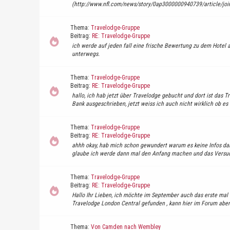
(http://www.nfl.com/news/story/0ap3000000940739/article/join-u
Thema:
Travelodge-Gruppe
Beitrag:
RE: Travelodge-Gruppe
ich werde auf jeden fall eine frische Bewertung zu dem Hotel 
unterwegs.
Thema:
Travelodge-Gruppe
Beitrag:
RE: Travelodge-Gruppe
hallo, ich hab jetzt über Travelodge gebucht und dort ist das 
Bank ausgeschrieben, jetzt weiss ich auch nicht wirklich ob es s
Thema:
Travelodge-Gruppe
Beitrag:
RE: Travelodge-Gruppe
ahhh okay, hab mich schon gewundert warum es keine Infos darü
glaube ich werde dann mal den Anfang machen und das Versuc
Thema:
Travelodge-Gruppe
Beitrag:
RE: Travelodge-Gruppe
Hallo Ihr Lieben, ich möchte im September auch das erste mal 
Travelodge London Central gefunden , kann hier im Forum aber 
Thema:
Von Camden nach Wembley