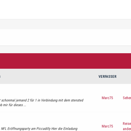
G
VERFASSER
Marc75
Sehe
t schonmal jemand 2 für 1 in Verbindung mit dem stensted
 mir für dieses ...
Reise
Marc75
ie NFL Eröffnungsparty am Piccadilly Hier die Einladung
ande