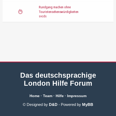
Rundgang machen ohne
Touristensehenswürdigkeiten
svcds
Das deutschsprachige
London Hilfe Forum
Home
·
Team
·
Hilfe
·
Impressum
© Designed by
D&D
- Powered by
MyBB