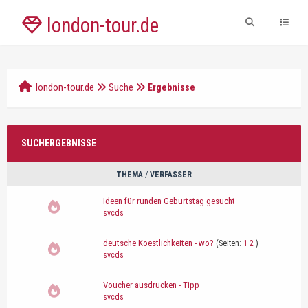
london-tour.de
london-tour.de
Suche
Ergebnisse
SUCHERGEBNISSE
THEMA
/
VERFASSER
Ideen für runden Geburtstag gesucht
svcds
deutsche Koestlichkeiten - wo?
(Seiten:
1
2
)
svcds
Voucher ausdrucken - Tipp
svcds