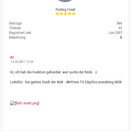
Posting Freak
Beiträge:
844
Themen:
65
Registriert seit:
Jun 2007
Bewertung:
3
#2
16.03.2017, 12:53
Hi, ich hab die Funktion gefunden. wer suche der finde. :-)
LoNdOn - Die geilste Stadt der Welt - ANYtime TO EXplOre something NEW.