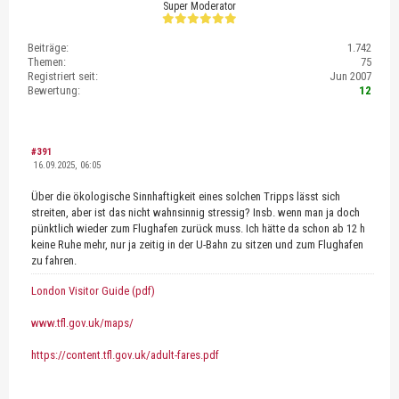
Super Moderator
Beiträge:
1.742
Themen:
75
Registriert seit:
Jun 2007
Bewertung:
12
#391
16.09.2025, 06:05
Über die ökologische Sinnhaftigkeit eines solchen Tripps lässt sich
streiten, aber ist das nicht wahnsinnig stressig? Insb. wenn man ja doch
pünktlich wieder zum Flughafen zurück muss. Ich hätte da schon ab 12 h
keine Ruhe mehr, nur ja zeitig in der U-Bahn zu sitzen und zum Flughafen
zu fahren.
London Visitor Guide (pdf)
www.tfl.gov.uk/maps/
https://content.tfl.gov.uk/adult-fares.pdf