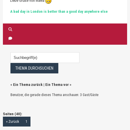
Liebe Grüße von maela
A bad day in London is better than a good day anywhere else
«
Ein Thema zurück
|
Ein Thema vor
»
Benutzer, die gerade dieses Thema anschauen: 3 Gast/Gäste
Seiten (40):
« Zurück
1
…