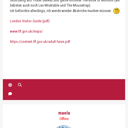
rechtzeitig ans Ticket denke) und gerne nochmal The Book of Mormon (am
liebsten auch noch Les Misèrable und The Mousetrap).
Ich befürchte allerdings, ich werde wieder Abstriche machen müssen.
London Visitor Guide (pdf)
www.tfl.gov.uk/maps/
https://content.tfl.gov.uk/adult-fares.pdf
maela
Offline