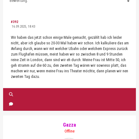
Bewertung:
0
#392
16.09.2025, 18:43
Wir haben das jetzt schon einige Male gemacht, gezählt hab ich leider
nicht, aber ich glaube so 20-30 Mal haben wir schon. Ich kalkuliere das am
Anfang durch, wann wir mit welcher Ubahn oder welchem Express zurück
zum Flughafen müssen, meist haben wir so zwischen 8 und 9 Stunden
reine Zeit in London, dann sind wir eh durch. Meine Frau ist Mitte 50, ich
geh stramm auf die 60 zu, den zweiten Tag wären wir sowieso platt, das
machen wir nur, wenn meine Frau ins Theater möchte, dann planen wir nen
zweiten Tag dazu.
Gazza
Offline