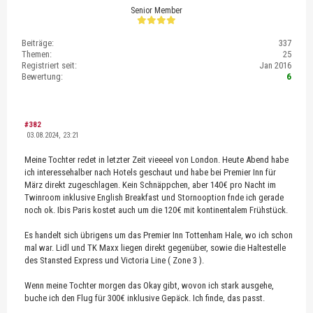
Senior Member
Beiträge:
337
Themen:
25
Registriert seit:
Jan 2016
Bewertung:
6
#382
03.08.2024, 23:21
Meine Tochter redet in letzter Zeit vieeeel von London. Heute Abend habe
ich interessehalber nach Hotels geschaut und habe bei Premier Inn für
März direkt zugeschlagen. Kein Schnäppchen, aber 140€ pro Nacht im
Twinroom inklusive English Breakfast und Stornooption fnde ich gerade
noch ok. Ibis Paris kostet auch um die 120€ mit kontinentalem Frühstück.
Es handelt sich übrigens um das Premier Inn Tottenham Hale, wo ich schon
mal war. Lidl und TK Maxx liegen direkt gegenüber, sowie die Haltestelle
des Stansted Express und Victoria Line ( Zone 3 ).
Wenn meine Tochter morgen das Okay gibt, wovon ich stark ausgehe,
buche ich den Flug für 300€ inklusive Gepäck. Ich finde, das passt.