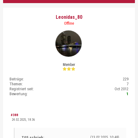
Leonidas_80
Offline
Member
Beiträge:
229
Themen:
7
Registriert seit:
Oct 2012
Bewertung:
1
#388
24.02.2025, 18:36
TG5 schrieb:
(13.02.2025, 10:48)