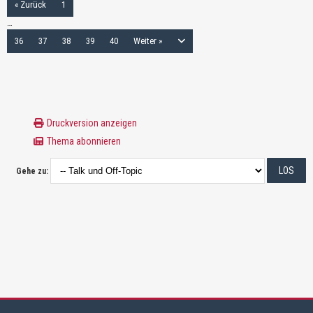
« Zurück
1
…
36
37
38
39
40
Weiter »
Druckversion anzeigen
Thema abonnieren
Gehe zu: