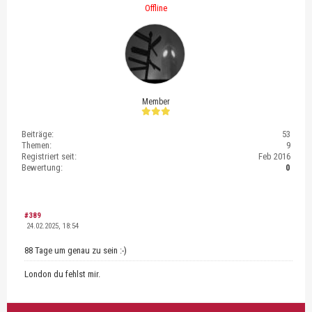
Offline
Member
Beiträge:
53
Themen:
9
Registriert seit:
Feb 2016
Bewertung:
0
#389
24.02.2025, 18:54
88 Tage um genau zu sein :-)
London du fehlst mir.