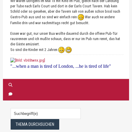
Wir waren übrigens im Mai 1x mit Kind im Pub, gleich nach der Landung
per Tube nach Earls Court und dort in der Earls Court Tavern. Hab kein
Schild oder so gesehen, aber die Tavern sah von außen schon bissl nach
Gastro-Pub aus und so sind wir einfach rein
War auch ne andere
Familie drin und war nachmittags recht gut besucht.
Essen war gut, nur unser Bua wollte dauernd durch die offene Pub-Tür
rausrennen und ich mußte schaun, dass er nur im Pub rum rennt, das hat
die Gäste amüsiert.
So sind die Kinder mit 2 Jahren
"...when a man is tired of London, ...he is tired of life"