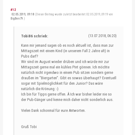
#12
02.05.2019, 09:18
(Dieser Beitrag wurde zuletzt bearbeitet: 02.05.2019, 09:19 von
BigBen79
.)
Tobi86 schrieb:
(13.07.2018, 06:20)
Kann mir jemand sagen ob es noch aktuell ist, dass man zur
Mittagszeit mit einem Kind (in unserem Fall 2 Jahre alt) in
Pubs darf?
Wir sind im August wieder drüben und ich würde mir zur
Mittagszeit gerne mal ein kühles Pint gönnen. Ich möchte
natürlich nicht irgendwo in einem Pub sitzen sondern gerne
draußen im "Biergarten". Gibt es sowas überhaupt? Eventuell
sogar mit Spielmöglichkeit für den Junior? Das wäre
natürlich die Krönung :-)
Ich bin für Tipps gerne offen. Â Ich war bisher leider nie so
der Pub-Gänger und kenne mich daher nicht sonderlich aus.
Vielen Dank schonmal für eure Antworten.
Gruß Tobi