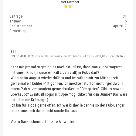
Junior Member
Beiträge:
31
Themen:
5
Registriert seit:
Apr 2017
Bewertung:
0
#11
13.07.2018, 06:20
(Dieser Beitrag wurde zuletzt bearbeitet: 13.07.2018, 06:21 von
Tobi86
.)
Kann mir jemand sagen ob es noch aktuell ist, dass man zur Mittagszeit
mit einem Kind (in unserem Fall 2 Jahre alt) in Pubs darf?
Wir sind im August wieder drüben und ich würde mir zur Mittagszeit
gerne mal ein kühles Pint gönnen. Ich möchte natürlich nicht irgendwo in
einem Pub sitzen sondern gerne draußen im "Biergarten". Gibt es sowas
überhaupt? Eventuell sogar mit Spielmöglichkeit für den Junior? Das wäre
natürlich die Krönung :-)
Ich bin für Tipps gerne offen. Ich war bisher leider nie so der Pub-Gänger
und kenne mich daher nicht sonderlich aus.
Vielen Dank schonmal für eure Antworten.