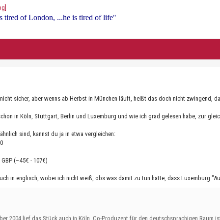
 tired of London, ...he is tired of life"
t nicht sicher, aber wenns ab Herbst in München läuft, heißt das doch nicht zwingend, 
a schon in Köln, Stuttgart, Berlin und Luxemburg und wie ich grad gelesen habe, zur gleic
ähnlich sind, kannst du ja in etwa vergleichen:
30
0 GBP (~45€ - 107€)
auch in englisch, wobei ich nicht weiß, obs was damit zu tun hatte, dass Luxemburg "Ausl
ber 2004 lief das Stück auch in Köln. Co-Produzent für den deutschsprachigen Raum is