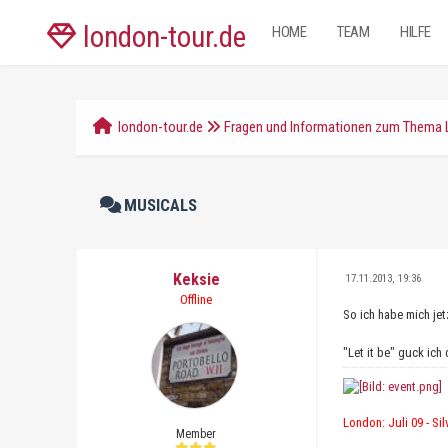
london-tour.de
HOME
TEAM
HILFE
london-tour.de
Fragen und Informationen zum Thema
MUSICALS
Keksie
17.11.2013, 19:36
Offline
So ich habe mich je
"Let it be" guck ich
London: Juli 09 - Sil
Member