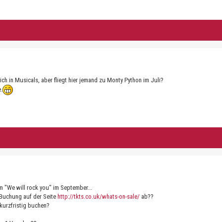
lich in Musicals, aber fliegt hier jemand zu Monty Python im Juli?
e.
m "We will rock you" im September...
r Buchung auf der Seite
http://tkts.co.uk/whats-on-sale/
ab??
kurzfristig buchen?