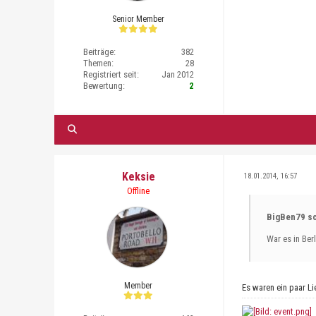
Senior Member
Beiträge:
382
Themen:
28
Registriert seit:
Jan 2012
Bewertung:
2
Keksie
18.01.2014, 16:57
Offline
BigBen79 sc
War es in Ber
Member
Es waren ein paar Li