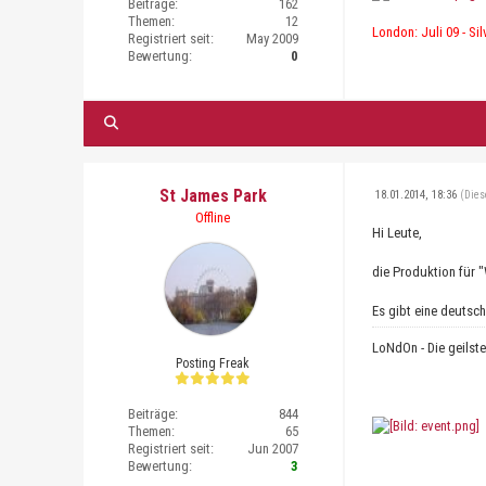
Beiträge:
162
Themen:
12
London: Juli 09 - Sil
Registriert seit:
May 2009
Bewertung:
0
St James Park
18.01.2014, 18:36
(Dies
Offline
Hi Leute,
die Produktion für "
Es gibt eine deutsch
LoNdOn - Die geilst
Posting Freak
Beiträge:
844
Themen:
65
Registriert seit:
Jun 2007
Bewertung:
3