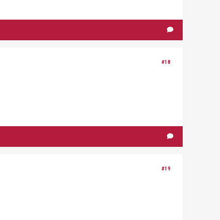
#18
#19