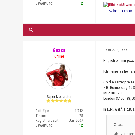
Bewertung:
2
"...when a man is
Gazza
13.01.2014, 13:58
Offline
Hm, ich bin mir jetz
Ich meine, es lief j
Ob die Kartenpreise 
z.B. Donnerstag 19:
Muc 30 - 75€
Super Moderator
London 37,50 - 88,5
In Lux. warÂ´s z.B. 
Beiträge:
1.742
Themen:
75
Registriert seit:
Jun 2007
Zitat:
Bewertung:
12
Ab 12. Dezem