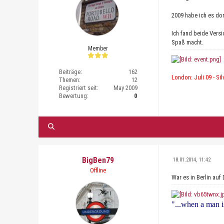
2009 habe ich es dor
Ich fand beide Versi
Spaß macht.
Member
Beiträge:
162
London: Juli 09 - Sil
Themen:
12
Registriert seit:
May 2009
Bewertung:
0
BigBen79
18.01.2014, 11:42
Offline
War es in Berlin auf
"...when a man is