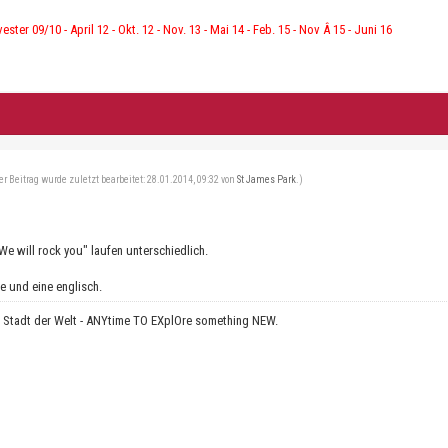
vester 09/10 - April 12 - Okt. 12 - Nov. 13 - Mai 14 - Feb. 15 - Nov Â 15 - Juni 16
er Beitrag wurde zuletzt bearbeitet: 28.01.2014, 09:32 von
St James Park
.)
We will rock you" laufen unterschiedlich.
e und eine englisch.
e Stadt der Welt - ANYtime TO EXplOre something NEW.