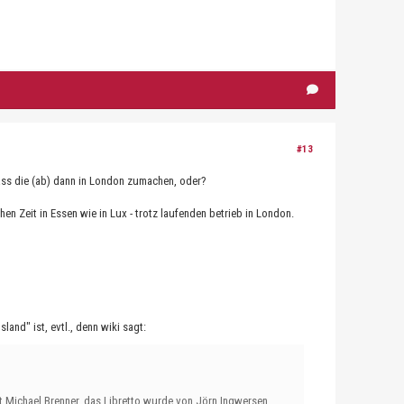
#13
dass die (ab) dann in London zumachen, oder?
hen Zeit in Essen wie in Lux - trotz laufenden betrieb in London.
and" ist, evtl., denn wiki sagt:
t Michael Brenner, das Libretto wurde von Jörn Ingwersen