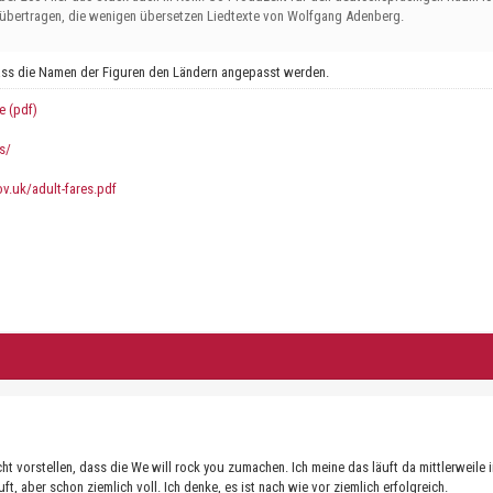
 übertragen, die wenigen übersetzen Liedtexte von Wolfgang Adenberg.
ass die Namen der Figuren den Ländern angepasst werden.
e (pdf)
s/
gov.uk/adult-fares.pdf
cht vorstellen, dass die We will rock you zumachen. Ich meine das läuft da mittlerweile 
ft, aber schon ziemlich voll. Ich denke, es ist nach wie vor ziemlich erfolgreich.