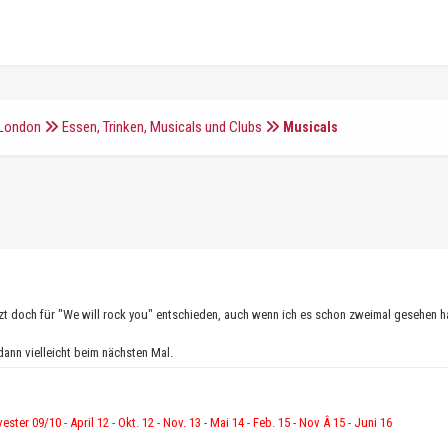
 London
Essen, Trinken, Musicals und Clubs
Musicals
tzt doch für "We will rock you" entschieden, auch wenn ich es schon zweimal gesehen h
 dann vielleicht beim nächsten Mal.
vester 09/10 - April 12 - Okt. 12 - Nov. 13 - Mai 14 - Feb. 15 - Nov Â 15 - Juni 16