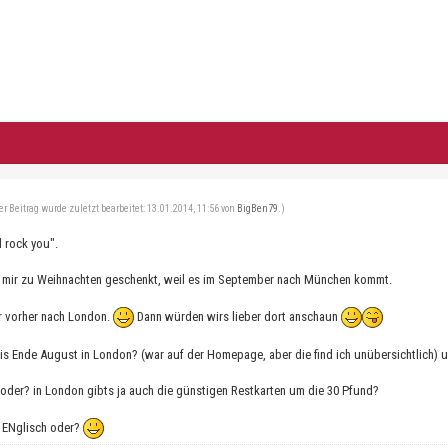
er Beitrag wurde zuletzt bearbeitet: 13.01.2014, 11:56 von
BigBen79
.)
l rock you".
s mir zu Weihnachten geschenkt, weil es im September nach München kommt.
er vorher nach London.
Dann würden wirs lieber dort anschaun
bis Ende August in London? (war auf der Homepage, aber die find ich unübersichtlich)
h oder? in London gibts ja auch die günstigen Restkarten um die 30 Pfund?
r ENglisch oder?