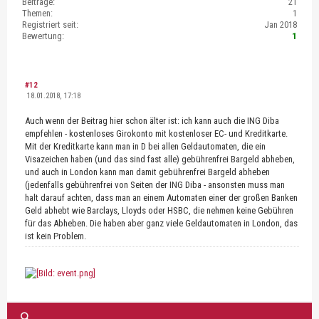
Beiträge:
21
Themen:
1
Registriert seit:
Jan 2018
Bewertung:
1
#12
18.01.2018, 17:18
Auch wenn der Beitrag hier schon älter ist: ich kann auch die ING Diba
empfehlen - kostenloses Girokonto mit kostenloser EC- und Kreditkarte.
Mit der Kreditkarte kann man in D bei allen Geldautomaten, die ein
Visazeichen haben (und das sind fast alle) gebührenfrei Bargeld abheben,
und auch in London kann man damit gebührenfrei Bargeld abheben
(jedenfalls gebührenfrei von Seiten der ING Diba - ansonsten muss man
halt darauf achten, dass man an einem Automaten einer der großen Banken
Geld abhebt wie Barclays, Lloyds oder HSBC, die nehmen keine Gebühren
für das Abheben. Die haben aber ganz viele Geldautomaten in London, das
ist kein Problem.