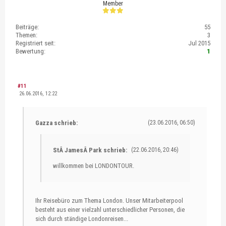
Member
Beiträge:
55
Themen:
3
Registriert seit:
Jul 2015
Bewertung:
1
#11
26.06.2016, 12:22
Gazza schrieb:
(23.06.2016, 06:50)
StÂ JamesÂ Park schrieb:
(22.06.2016, 20:46)
willkommen bei LONDONTOUR.
Ihr Reisebüro zum Thema London. Unser Mitarbeiterpool
besteht aus einer vielzahl unterschiedlicher Personen, die
sich durch ständige Londonreisen...