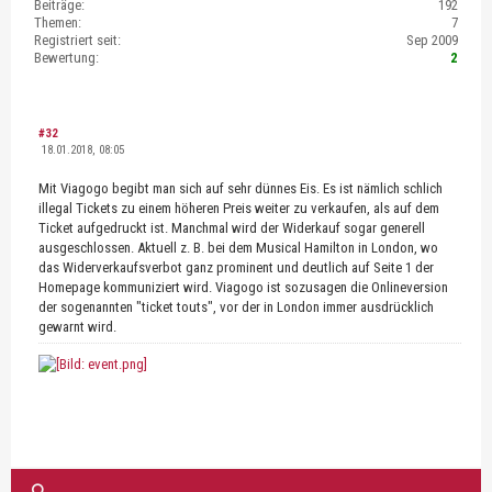
Beiträge:
192
Themen:
7
Registriert seit:
Sep 2009
Bewertung:
2
#32
18.01.2018, 08:05
Mit Viagogo begibt man sich auf sehr dünnes Eis. Es ist nämlich schlich
illegal Tickets zu einem höheren Preis weiter zu verkaufen, als auf dem
Ticket aufgedruckt ist. Manchmal wird der Widerkauf sogar generell
ausgeschlossen. Aktuell z. B. bei dem Musical Hamilton in London, wo
das Widerverkaufsverbot ganz prominent und deutlich auf Seite 1 der
Homepage kommuniziert wird. Viagogo ist sozusagen die Onlineversion
der sogenannten "ticket touts", vor der in London immer ausdrücklich
gewarnt wird.