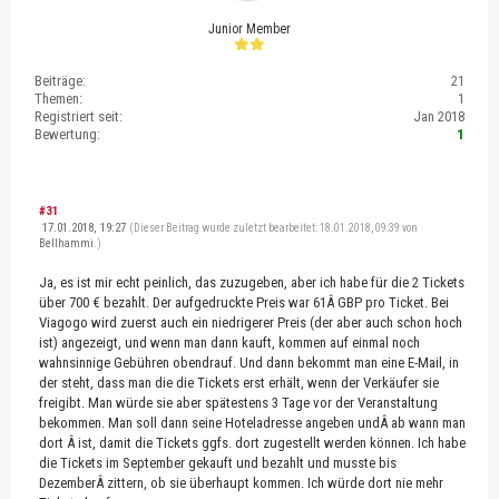
Junior Member
Beiträge:
21
Themen:
1
Registriert seit:
Jan 2018
Bewertung:
1
#31
17.01.2018, 19:27
(Dieser Beitrag wurde zuletzt bearbeitet: 18.01.2018, 09:39 von
Bellhammi
.)
Ja, es ist mir echt peinlich, das zuzugeben, aber ich habe für die 2 Tickets
über 700 € bezahlt. Der aufgedruckte Preis war 61Â GBP pro Ticket. Bei
Viagogo wird zuerst auch ein niedrigerer Preis (der aber auch schon hoch
ist) angezeigt, und wenn man dann kauft, kommen auf einmal noch
wahnsinnige Gebühren obendrauf. Und dann bekommt man eine E-Mail, in
der steht, dass man die die Tickets erst erhält, wenn der Verkäufer sie
freigibt. Man würde sie aber spätestens 3 Tage vor der Veranstaltung
bekommen. Man soll dann seine Hoteladresse angeben undÂ ab wann man
dort Â ist, damit die Tickets ggfs. dort zugestellt werden können. Ich habe
die Tickets im September gekauft und bezahlt und musste bis
DezemberÂ zittern, ob sie überhaupt kommen. Ich würde dort nie mehr