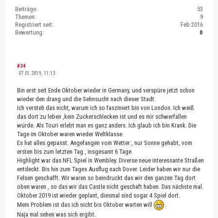
Beiträge:
53
Themen:
9
Registriert seit:
Feb 2016
Bewertung:
0
#34
07.01.2019, 11:13
Bin erst seit Ende Oktober wieder in Germany, und verspüre jetzt schon
wieder den drang und die Sehnsucht nach dieser Stadt.
Ich versteh das nicht, warum ich so fasziniert bin von London. Ich weiß
das dort zu leben ,kein Zuckerschlecken ist und es mir schwerfallen
würde. Als Touri erlebt man es ganz anders. Ich glaub ich bin Krank. Die
Tage im Oktober waren wieder Weltklasse.
Es hat alles gepasst. Angefangen vom Wetter , nur Sonne gehabt, vom
ersten bis zum letzten Tag , insgesamt 6 Tage.
Highlight war das NFL Spiel in Wembley. Diverse neue interessante Straßen
entdeckt. Bis hin zum Tages Ausflug nach Dover. Leider haben wir nur die
Felsen geschafft. Wir waren so beindruckt das wir den ganzen Tag dort
oben waren , so das wir das Castle nicht geschaft haben. Das nächste mal.
Oktober 2019 ist wieder geplant, diesmal sind sogar 4 Spiel dort.
Mein Problem ist das ich nicht bis Oktober warten will
.
Naja mal sehen was sich ergibt.