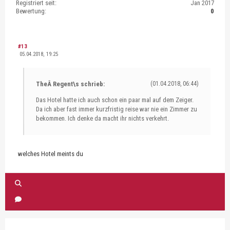
Registriert seit:
Jan 2017
Bewertung:
0
#13
05.04.2018, 19:25
TheÂ Regent\s schrieb:
(01.04.2018, 06:44)
Das Hotel hatte ich auch schon ein paar mal auf dem Zeiger.
Da ich aber fast immer kurzfristig reise war nie ein Zimmer zu
bekommen. Ich denke da macht ihr nichts verkehrt.
welches Hotel meints du