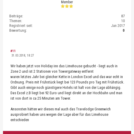
Member
Beiträge:
87
Themen:
10
Registriert seit:
Jan 2017
Bewertung:
0
#11
31.03.2018, 18:27
Wir haben jetzt von Holiday inn das Limehouse gebucht - liegt auch in
Zone 2 und ist 2 Stationen von Towergateway entfernt
waren letztes Jahr bei gleicher Kette in London Excel und das war echt in
Ordnung. Preis mit Frühstück liegt bei 123 Pounds pro Tag mit Frühstück.
Gibt auch einige noch günstigere Hotels ist halt von der Lage abhängig.
Das Excel z.B liegt bei 92 Euro und liegt direkt an der Hochbahn und man
ist von dort in ca 25 Minuten am Tower.
Ansonsten hätten wir dieses mal auch das Travelodge Greenwich
ausprobiert haben uns wegen der Lage aber für das Limehouse
entschieden