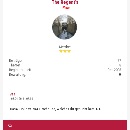
The Regent's
Offline
Member
Beiträge:
77
Themen:
8
Registriert seit:
Dec 2008
Bewertung:
0
#14
08.04.2018, 07:34
DasÂ Holiday InnÂ Limehouse, welches du gebucht hast.Â Â