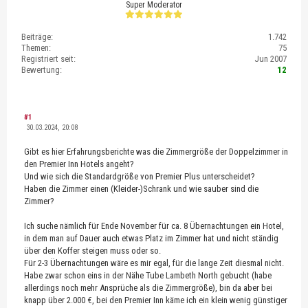
Super Moderator
Beiträge:
1.742
Themen:
75
Registriert seit:
Jun 2007
Bewertung:
12
#1
30.03.2024, 20:08
Gibt es hier Erfahrungsberichte was die Zimmergröße der Doppelzimmer in
den Premier Inn Hotels angeht?
Und wie sich die Standardgröße von Premier Plus unterscheidet?
Haben die Zimmer einen (Kleider-)Schrank und wie sauber sind die
Zimmer?
Ich suche nämlich für Ende November für ca. 8 Übernachtungen ein Hotel,
in dem man auf Dauer auch etwas Platz im Zimmer hat und nicht ständig
über den Koffer steigen muss oder so.
Für 2-3 Übernachtungen wäre es mir egal, für die lange Zeit diesmal nicht.
Habe zwar schon eins in der Nähe Tube Lambeth North gebucht (habe
allerdings noch mehr Ansprüche als die Zimmergröße), bin da aber bei
knapp über 2.000 €, bei den Premier Inn käme ich ein klein wenig günstiger