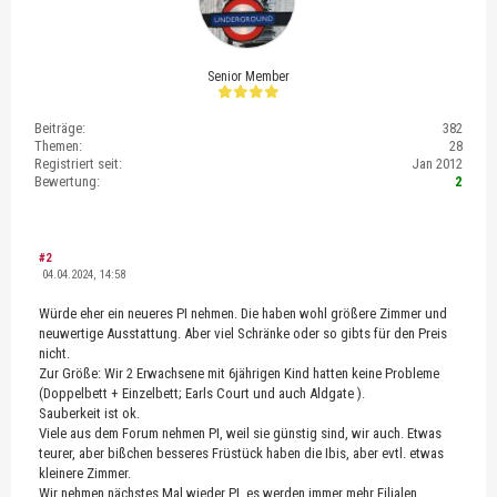
Senior Member
Beiträge:
382
Themen:
28
Registriert seit:
Jan 2012
Bewertung:
2
#2
04.04.2024, 14:58
Würde eher ein neueres PI nehmen. Die haben wohl größere Zimmer und
neuwertige Ausstattung. Aber viel Schränke oder so gibts für den Preis
nicht.
Zur Größe: Wir 2 Erwachsene mit 6jährigen Kind hatten keine Probleme
(Doppelbett + Einzelbett; Earls Court und auch Aldgate ).
Sauberkeit ist ok.
Viele aus dem Forum nehmen PI, weil sie günstig sind, wir auch. Etwas
teurer, aber bißchen besseres Früstück haben die Ibis, aber evtl. etwas
kleinere Zimmer.
Wir nehmen nächstes Mal wieder PI, es werden immer mehr Filialen.