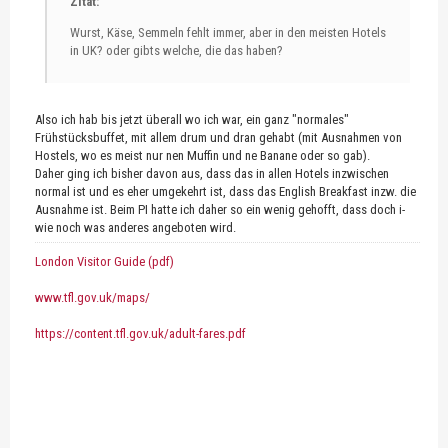
Zitat:
Wurst, Käse, Semmeln fehlt immer, aber in den meisten Hotels
in UK? oder gibts welche, die das haben?
Also ich hab bis jetzt überall wo ich war, ein ganz "normales"
Frühstücksbuffet, mit allem drum und dran gehabt (mit Ausnahmen von
Hostels, wo es meist nur nen Muffin und ne Banane oder so gab).
Daher ging ich bisher davon aus, dass das in allen Hotels inzwischen
normal ist und es eher umgekehrt ist, dass das English Breakfast inzw. die
Ausnahme ist. Beim PI hatte ich daher so ein wenig gehofft, dass doch i-
wie noch was anderes angeboten wird.
London Visitor Guide (pdf)
www.tfl.gov.uk/maps/
https://content.tfl.gov.uk/adult-fares.pdf