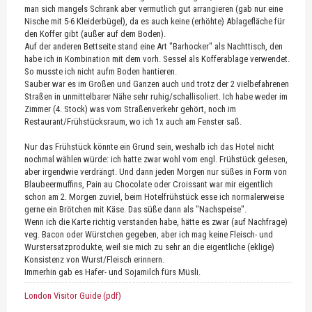
man sich mangels Schrank aber vermutlich gut arrangieren (gab nur eine
Nische mit 5-6 Kleiderbügel), da es auch keine (erhöhte) Ablagefläche für
den Koffer gibt (außer auf dem Boden).
Auf der anderen Bettseite stand eine Art "Barhocker" als Nachttisch, den
habe ich in Kombination mit dem vorh. Sessel als Kofferablage verwendet.
So musste ich nicht aufm Boden hantieren.
Sauber war es im Großen und Ganzen auch und trotz der 2 vielbefahrenen
Straßen in unmittelbarer Nähe sehr ruhig/schallisoliert. Ich habe weder im
Zimmer (4. Stock) was vom Straßenverkehr gehört, noch im
Restaurant/Frühstücksraum, wo ich 1x auch am Fenster saß.
Nur das Frühstück könnte ein Grund sein, weshalb ich das Hotel nicht
nochmal wählen würde: ich hatte zwar wohl vom engl. Frühstück gelesen,
aber irgendwie verdrängt. Und dann jeden Morgen nur süßes in Form von
Blaubeermuffins, Pain au Chocolate oder Croissant war mir eigentlich
schon am 2. Morgen zuviel, beim Hotelfrühstück esse ich normalerweise
gerne ein Brötchen mit Käse. Das süße dann als "Nachspeise".
Wenn ich die Karte richtig verstanden habe, hätte es zwar (auf Nachfrage)
veg. Bacon oder Würstchen gegeben, aber ich mag keine Fleisch- und
Wurstersatzprodukte, weil sie mich zu sehr an die eigentliche (eklige)
Konsistenz von Wurst/Fleisch erinnern.
Immerhin gab es Hafer- und Sojamilch fürs Müsli.
London Visitor Guide (pdf)