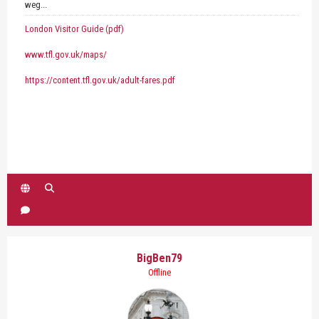
weg...
London Visitor Guide (pdf)
www.tfl.gov.uk/maps/
https://content.tfl.gov.uk/adult-fares.pdf
BigBen79
Offline