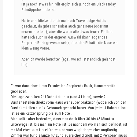
Ist ja noch etwas hin, vllt ergibt sich ja noch ein Black Friday
Schnäppchen oder so.
Hatte anschließend auch mal nach Travellodge Hotels
geschaut, da gibts scheinbar auch ganz neue (oder mit
neuem Interieur), aber die waren alle etwas teurer. Ein Ibis
hatte ich auch in der engeren Auswahl (kann sogar das
Sheperds Bush gewesen sein), aber das PI hatte die Nase ein
klein wenig vorne.
Aber ich werde berichten (egal, wo ich letztendlich gelandet
bin).
Es war dann doch beim Premier Inn Shepherds Bush, Hammersmith
geblieben.
Die Lage zwischen 2 U-Bahnstationen (und 4 Linien), sowie 2
Bushaltestellen direkt vorm Haus war super praktisch (wobei ich von den
Bushaltestellen nur 1x Gebrauch gemacht habe). Von jeder U-Bahnstation
ist es ein Katzensprung bis zum Hotel.
Man sollte aber bedenken, dass man doch über 30 bis 45 Minuten
unterwegs ist, bis man am Hotel ist. Je nachdem wo man sich befindet, ist
ein Mal eben zum Hotel fahren und was wegbringen eher ungünstig.
Zimmer war für die Einzelnutzung ausreichend groß, mit 2 Personen muss