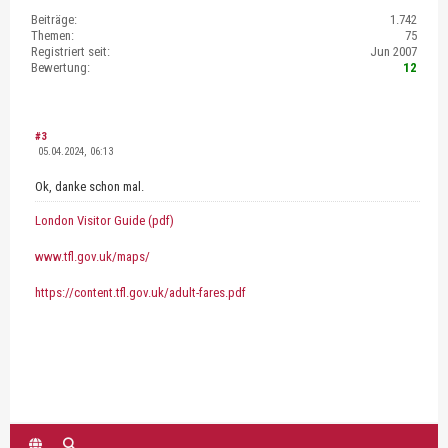
Beiträge:
1.742
Themen:
75
Registriert seit:
Jun 2007
Bewertung:
12
#3
05.04.2024, 06:13
Ok, danke schon mal.
London Visitor Guide (pdf)
www.tfl.gov.uk/maps/
https://content.tfl.gov.uk/adult-fares.pdf