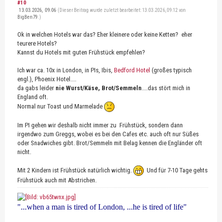
#10
13.03.2026, 09:06
(Dieser Beitrag wurde zuletzt bearbeitet: 13.03.2026, 09:12 von
BigBen79
.)
Ok in welchen Hotels war das? Eher kleinere oder keine Ketten? eher
teurere Hotels?
Kannst du Hotels mit guten Frühstück empfehlen?
Ich war ca. 10x in London, in PIs, Ibis,
Bedford Hotel
(großes typisch
engl.), Phoenix Hotel....
da gabs leider
nie Wurst/Käse, Brot/Semmeln
....das stört mich in
England oft.
Normal nur Toast und Marmelade
Im PI gehen wir deshalb nicht immer zu Frühstück, sondern dann
irgendwo zum Greggs, wobei es bei den Cafes etc. auch oft nur Süßes
oder Snadwiches gibt. Brot/Semmeln mit Belag kennen die Engländer oft
nicht.
Mit 2 Kindern ist Frühstück natürlich wichtig.
Und für 7-10 Tage gehts
Frühstück auch mit Abstrichen.
"...when a man is tired of London, ...he is tired of life"