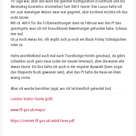
10 Tage war, aber das wäre bei gleicher Konfiguration (Frühstück und bis
Anreisetag kostenlos stornierbar) fast 500 € teurer. Den Luxus hatte ich
mir zum damaligen Anlass zwar mal gegönnt, aber nochmal möchte ich das
nicht latzen.
Mit rd. 460 € für die 5 Übernachtungen dann im Februar war das PI das
günstigste, was ich mit brauchbaren Bewertungen gefunden habe. Schaun
mer mal.
Ist ja noch etwas hin, vllt ergibt sich ja noch ein Black Friday Schnäppchen
oder so.
Hatte anschließend auch mal nach Travellodge Hotels geschaut, da gibts
scheinbar auch ganz neue (oder mit neuem Interieur), aber die waren alle
etwas teurer. Ein Ibis hatte ich auch in der engeren Auswahl (kann sogar
das Sheperds Bush gewesen sein), aber das PI hatte die Nase ein klein
wenig vorne.
Aber ich werde berichten (egal, wo ich letztendlich gelandet bin).
London Visitor Guide (pdf)
www.tfl.gov.uk/maps/
https://content.tfl.gov.uk/adult-fares.pdf