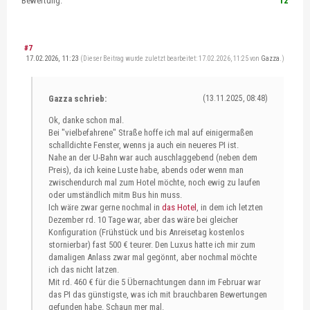
Bewertung:
12
#7
17.02.2026, 11:23
(Dieser Beitrag wurde zuletzt bearbeitet: 17.02.2026, 11:25 von
Gazza
.)
Gazza schrieb:
(13.11.2025, 08:48)
Ok, danke schon mal.
Bei "vielbefahrene" Straße hoffe ich mal auf einigermaßen
schalldichte Fenster, wenns ja auch ein neueres PI ist.
Nahe an der U-Bahn war auch auschlaggebend (neben dem
Preis), da ich keine Luste habe, abends oder wenn man
zwischendurch mal zum Hotel möchte, noch ewig zu laufen
oder umständlich mitm Bus hin muss.
Ich wäre zwar gerne nochmal in
das Hotel
, in dem ich letzten
Dezember rd. 10 Tage war, aber das wäre bei gleicher
Konfiguration (Frühstück und bis Anreisetag kostenlos
stornierbar) fast 500 € teurer. Den Luxus hatte ich mir zum
damaligen Anlass zwar mal gegönnt, aber nochmal möchte
ich das nicht latzen.
Mit rd. 460 € für die 5 Übernachtungen dann im Februar war
das PI das günstigste, was ich mit brauchbaren Bewertungen
gefunden habe. Schaun mer mal.