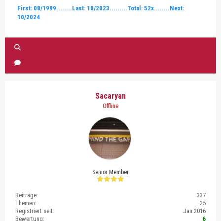
First: 08/1999........Last: 10/2023.........Total: 52x........Next:
10/2024
Sacaryan
Offline
Senior Member
Beiträge:
337
Themen:
25
Registriert seit:
Jan 2016
Bewertung:
6