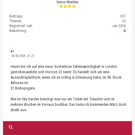
Senior Member
Beiträge:
337
Themen:
25
Registriert seit:
Jan 2016
Bewertung:
6
#1
04.08.2024, 21:27
Heute bin ich auf eine neue, kostenlose Sehenswürdigkeit in London
gestoßen,welche sich Horizon 22 nennt. Es handelt sich um eine
Aussichtsplattform, wenn ich es richtig in Erinnerung habe, im 58. Stock.
Adresse ist
22 Bishopsgate.
Wie im Sky Garden benötigt man nur ein Ticket mit Timeslot und ist
mehrere Wochen im Vorraus buchbar. Das teste ich kommenden März doch
direkt aus.