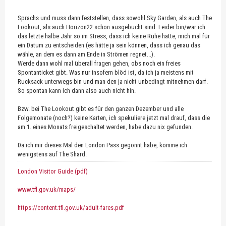
Sprachs und muss dann feststellen, dass sowohl Sky Garden, als auch The
Lookout, als auch Horizon22 schon ausgebucht sind. Leider bin/war ich
das letzte halbe Jahr so im Stress, dass ich keine Ruhe hatte, mich mal für
ein Datum zu entscheiden (es hätte ja sein können, dass ich genau das
wähle, an dem es dann am Ende in Strömen regnet...).
Werde dann wohl mal überall fragen gehen, obs noch ein freies
Spontanticket gibt. Was nur insofern blöd ist, da ich ja meistens mit
Rucksack unterwegs bin und man den ja nicht unbedingt mitnehmen darf.
So spontan kann ich dann also auch nicht hin.
Bzw. bei The Lookout gibt es für den ganzen Dezember und alle
Folgemonate (noch?) keine Karten, ich spekuliere jetzt mal drauf, dass die
am 1. eines Monats freigeschaltet werden, habe dazu nix gefunden.
Da ich mir dieses Mal den London Pass gegönnt habe, komme ich
wenigstens auf The Shard.
London Visitor Guide (pdf)
www.tfl.gov.uk/maps/
https://content.tfl.gov.uk/adult-fares.pdf