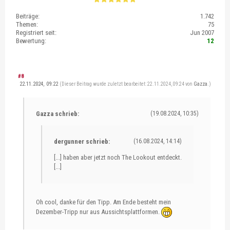
Beiträge:
1.742
Themen:
75
Registriert seit:
Jun 2007
Bewertung:
12
#8
22.11.2024, 09:22
(Dieser Beitrag wurde zuletzt bearbeitet: 22.11.2024, 09:24 von
Gazza
.)
Gazza schrieb:
(19.08.2024, 10:35)
dergunner schrieb:
(16.08.2024, 14:14)
[...] haben aber jetzt noch The Lookout entdeckt.
[...]
Oh cool, danke für den Tipp. Am Ende besteht mein
Dezember-Tripp nur aus Aussichtsplattformen.