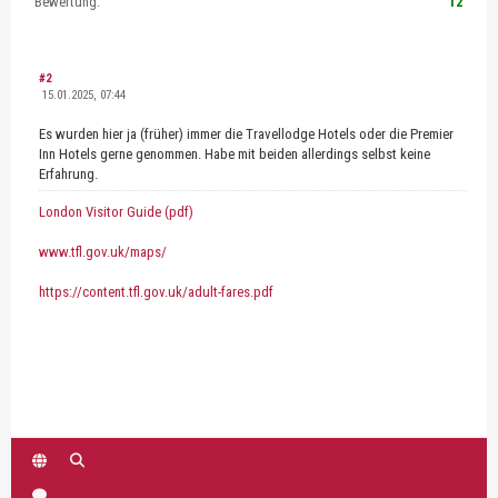
Bewertung:
12
#2
15.01.2025, 07:44
Es wurden hier ja (früher) immer die Travellodge Hotels oder die Premier
Inn Hotels gerne genommen. Habe mit beiden allerdings selbst keine
Erfahrung.
London Visitor Guide (pdf)
www.tfl.gov.uk/maps/
https://content.tfl.gov.uk/adult-fares.pdf