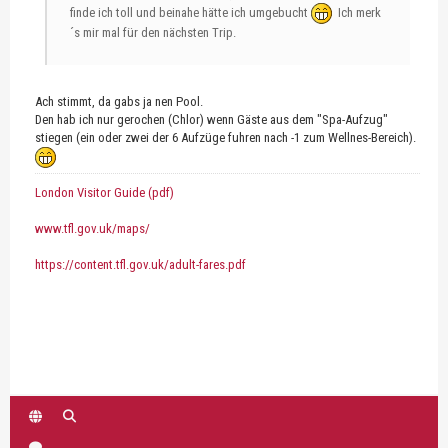
finde ich toll und beinahe hätte ich umgebucht
Ich merk
´s mir mal für den nächsten Trip.
Ach stimmt, da gabs ja nen Pool.
Den hab ich nur gerochen (Chlor) wenn Gäste aus dem "Spa-Aufzug"
stiegen (ein oder zwei der 6 Aufzüge fuhren nach -1 zum Wellnes-Bereich).
London Visitor Guide (pdf)
www.tfl.gov.uk/maps/
https://content.tfl.gov.uk/adult-fares.pdf