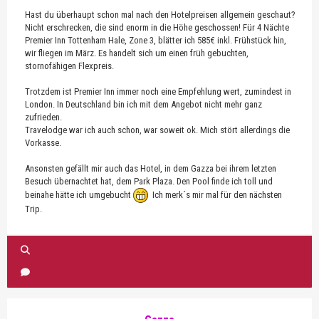
Hast du überhaupt schon mal nach den Hotelpreisen allgemein geschaut?
Nicht erschrecken, die sind enorm in die Höhe geschossen! Für 4 Nächte
Premier Inn Tottenham Hale, Zone 3, blätter ich 585€ inkl. Frühstück hin,
wir fliegen im März. Es handelt sich um einen früh gebuchten,
stornofähigen Flexpreis.
Trotzdem ist Premier Inn immer noch eine Empfehlung wert, zumindest in
London. In Deutschland bin ich mit dem Angebot nicht mehr ganz
zufrieden.
Travelodge war ich auch schon, war soweit ok. Mich stört allerdings die
Vorkasse.
Ansonsten gefällt mir auch das Hotel, in dem Gazza bei ihrem letzten
Besuch übernachtet hat, dem Park Plaza. Den Pool finde ich toll und
beinahe hätte ich umgebucht
Ich merk´s mir mal für den nächsten
Trip.