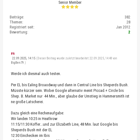
Senior Member
Beiträge:
382
Themen:
28
Registriert seit:
Jan 2012
Bewertung:
2
#6
22.09.2025, 14:15
(Dieser Beitrag wurde zuletzt bearbeitet: 22.09.2025, 14:48 von
BigBen79
.)
Werde ich diesmal auch testen.
Per EL bis Ealing Broaodway und dann in Central Line bis Sheperds Bush.
Müsste kürzer sein. Wobei Google alternativ meint Piccad.+ Circle bis
Shep. B. Market nur 44 Min., aber glaube der Umstieg in Hammersmith ist
ne große Latscherei.
Dazu gleich eine Rechenaufgabe:
Wir landen 10:25 in Heathrow
11:15/11:30 Koffer...und zur Elizabeth Line, 48 Min. laut Google bis
Sheperds Bush mit der EL
12:30 Einchecken im Ibis