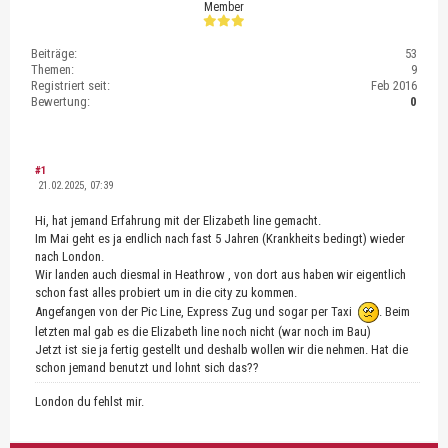
Member
Beiträge:
53
Themen:
9
Registriert seit:
Feb 2016
Bewertung:
0
#1
21.02.2025, 07:39
Hi, hat jemand Erfahrung mit der Elizabeth line gemacht.
Im Mai geht es ja endlich nach fast 5 Jahren (Krankheits bedingt) wieder
nach London.
Wir landen auch diesmal in Heathrow , von dort aus haben wir eigentlich
schon fast alles probiert um in die city zu kommen.
Angefangen von der Pic Line, Express Zug und sogar per Taxi
. Beim
letzten mal gab es die Elizabeth line noch nicht (war noch im Bau)
Jetzt ist sie ja fertig gestellt und deshalb wollen wir die nehmen. Hat die
schon jemand benutzt und lohnt sich das??
London du fehlst mir.