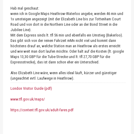
Hab mal geschaut:
wenn ich in Google Maps Heathrow-Waterloo angebe, werden 46 min und
1x umsteigen angezeigt (mit der Elizabeth Line bis zur Tottenham Court
Road und von dort in die Northern Line oder an der Bond Street in die
Jubilee Line).
Mit dem Express sinds lt. tfl 56 min und ebenfalls ein Umstieg (Bakerloo).
Das gibt sich von der reinen Fahrzeit mMn nicht viel und kommt dann
höchstens drauf an, welche Station man an Heathrow als erstes erreicht
und wie weit man dort laufen möchte. Oder halt auf die Kosten (lt. google
Maps 13,30 GBP für die Tube-Strecke und lt. tfl 27,70 GBP für die
Expressstrecke), das ist dann schon eher ein Unterschied.
Also Elizabeth Line wäre, wenn alles ideal läuft, kürzer und günstiger
(ungeachtet evtl. Laufwege in Heathrow).
London Visitor Guide (pdf)
www.tfl.gov.uk/maps/
https://content.tfl.gov.uk/adult-fares.pdf