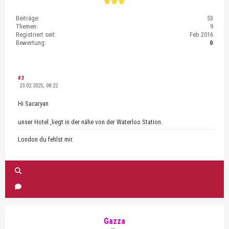
Beiträge:
53
Themen:
9
Registriert seit:
Feb 2016
Bewertung:
0
#3
23.02.2025, 08:22
Hi Sacaryan
unser Hotel ,liegt in der nähe von der Waterloo Station.
London du fehlst mir.
Gazza