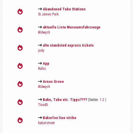
Abandoned Tube Stations
St James Park
aktuelle Liste Museumsfahrzeuge
Aldwych
alte standsted express tickets
judy
App
Rufus
Arnos Grove
Aldwych
Bahn, Tube etc. Tipps????
(Seiten:
1
2
)
Tina85
Bakerloo line strike
bakerstreet