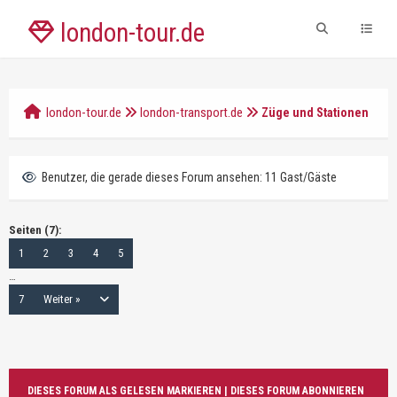
london-tour.de
london-tour.de
london-transport.de
Züge und Stationen
Benutzer, die gerade dieses Forum ansehen: 11 Gast/Gäste
Seiten (7):
1
2
3
4
5
…
7
Weiter »
DIESES FORUM ALS GELESEN MARKIEREN
|
DIESES FORUM ABONNIEREN