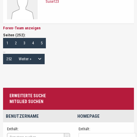
Suse123
Foren-Team anzeigen
Seiten (252):
1
2
3
4
5
…
252
Weiter »
ERWEITERTE SUCHE
MITGLIED SUCHEN
BENUTZERNAME
HOMEPAGE
Enthält:
Enthält:
Benutzername