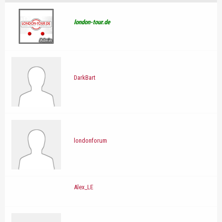
london-tour.de
DarkBart
londonforum
Alex_LE