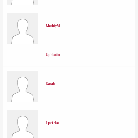
Maddy81
Uphladin
Sarah
f.petzka