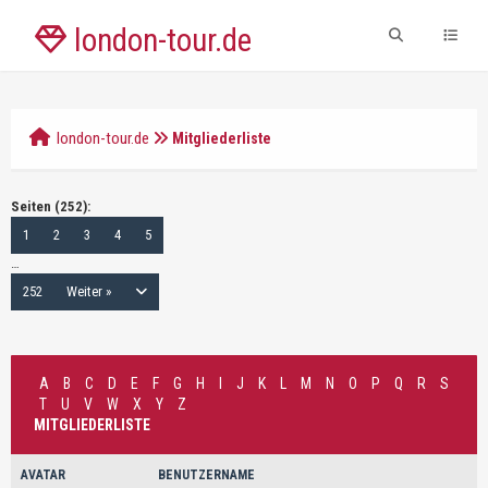
london-tour.de
london-tour.de
Mitgliederliste
Seiten (252):
1
2
3
4
5
…
252
Weiter »
A
B
C
D
E
F
G
H
I
J
K
L
M
N
O
P
Q
R
S
T
U
V
W
X
Y
Z
MITGLIEDERLISTE
AVATAR
BENUTZERNAME