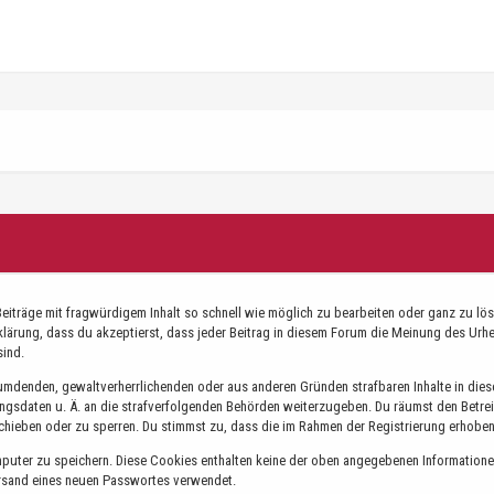
träge mit fragwürdigem Inhalt so schnell wie möglich zu bearbeiten oder ganz zu lösch
klärung, dass du akzeptierst, dass jeder Beitrag in diesem Forum die Meinung des Ur
sind.
leumdenden, gewaltverherrlichenden oder aus anderen Gründen strafbaren Inhalte in die
ungsdaten u. Ä. an die strafverfolgenden Behörden weiterzugeben. Du räumst den Betre
chieben oder zu sperren. Du stimmst zu, dass die im Rahmen der Registrierung erhoben
ter zu speichern. Diese Cookies enthalten keine der oben angegebenen Informationen,
ersand eines neuen Passwortes verwendet.