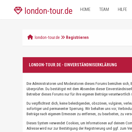
london-tour.de
HOME
TEAM
HILFE
london-tour.de
Registrieren
LONDON-TOUR.DE - EINVERSTÄNDNISERKLÄRUNG
Die Administratoren und Moderatoren dieses Forums bemühen sich, Bei
überprüfen. Du bestätigst mit dem Absenden dieser Einverständniser
Betreiber dieses Forums nur für ihre eigenen Beiträge verantwortlich 
Du verpflichtest dich, keine beleidigenden, obszönen, vulgären, ver
sofortiger und permanenter Sperrung. Wir behalten uns vor, Verbind
Beiträge nach eigenem Ermessen zu entfernen, zu bearbeiten, zu vers
Dieses System verwendet Cookies, um Informationen auf deinem Compu
Adresse wird nur zur Bestätigung der Registrierung und ggf. zum V