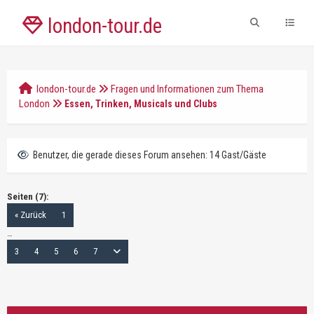
london-tour.de
london-tour.de
Fragen und Informationen zum Thema
London
Essen, Trinken, Musicals und Clubs
Benutzer, die gerade dieses Forum ansehen: 14 Gast/Gäste
Seiten (7):
« Zurück
1
…
3
4
5
6
7