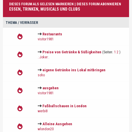
DIESES FORUM ALS GELESEN MARKIEREN
|
DIESES FORUM ABONNIEREN
ESSEN, TRINKEN, MUSICALS UND CLUBS
THEMA
/
VERFASSER
Restaurants
visitor1981
Preise von Getränke & Süßigkeiten
(Seiten:
1
2
)
.:Joker:.
eigene Getränke ins Lokal mitbringen
soho
ausgehen
visitor1981
Fußballschauen in London
werbi8
Alleine Ausgehen
wlondon20