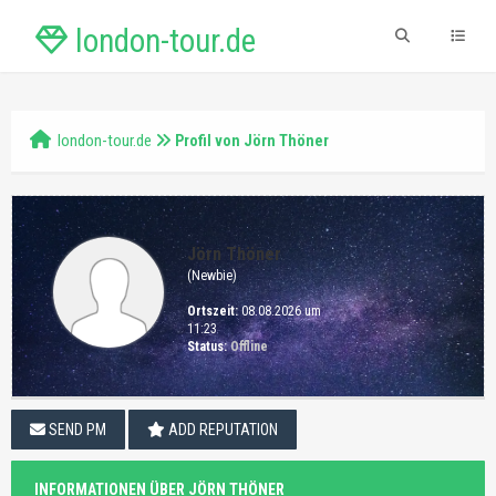
london-tour.de
london-tour.de
Profil von Jörn Thöner
Jörn Thöner
(Newbie)
Ortszeit:
08.08.2026 um
11:23
Status:
Offline
SEND PM
ADD REPUTATION
INFORMATIONEN ÜBER JÖRN THÖNER