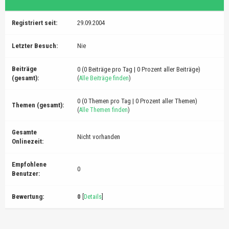
Registriert seit:
29.09.2004
Letzter Besuch:
Nie
Beiträge
0 (0 Beiträge pro Tag | 0 Prozent aller Beiträge)
(gesamt):
(
Alle Beiträge finden
)
0 (0 Themen pro Tag | 0 Prozent aller Themen)
Themen (gesamt):
(
Alle Themen finden
)
Gesamte
Nicht vorhanden
Onlinezeit:
Empfohlene
0
Benutzer:
Bewertung:
0
[
Details
]