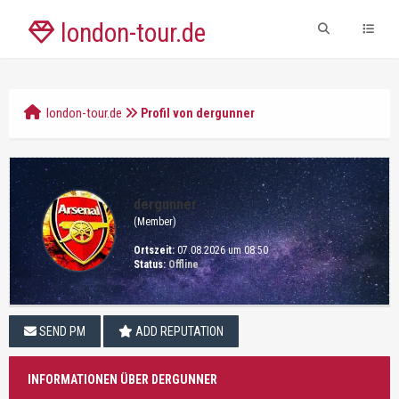
london-tour.de
london-tour.de
Profil von dergunner
dergunner
(Member)
Ortszeit:
07.08.2026 um 08:50
Status:
Offline
SEND PM
ADD REPUTATION
INFORMATIONEN ÜBER DERGUNNER