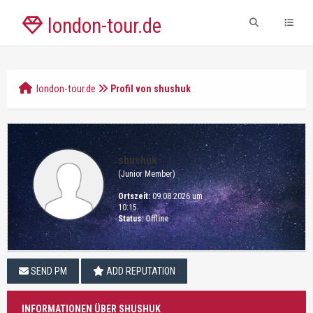
london-tour.de
london-tour.de
Profil von shushuk
shushuk
(Junior Member)
Ortszeit:
09.08.2026 um
10:15
Status:
Offline
SEND PM
ADD REPUTATION
INFORMATIONEN ÜBER SHUSHUK