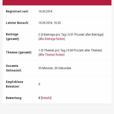
Registriert seit:
14.05.2014
Letzter Besuch:
14.05.2014, 16:55
Beiträge
2 (0 Beiträge pro Tag | 0.01 Prozent aller Beiträge)
(gesamt):
(
Alle Beiträge finden
)
1 (0 Themen pro Tag | 0.04 Prozent aller Themen)
Themen (gesamt):
(
Alle Themen finden
)
Gesamte
35 Minuten, 30 Sekunden
Onlinezeit:
Empfohlene
0
Benutzer:
Bewertung:
0
[
Details
]