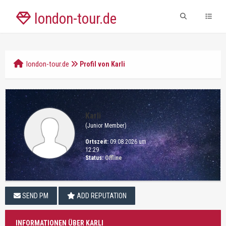
london-tour.de
london-tour.de
Profil von Karli
Karli
(Junior Member)
Ortszeit:
09.08.2026 um
12:29
Status:
Offline
SEND PM
ADD REPUTATION
INFORMATIONEN ÜBER KARLI