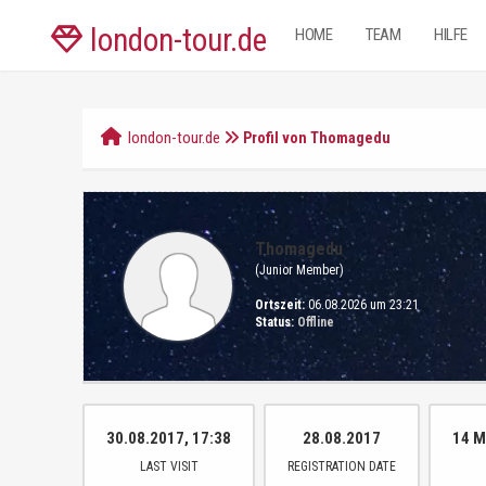
london-tour.de
HOME
TEAM
HILFE
london-tour.de
Profil von Thomagedu
Thomagedu
(Junior Member)
Ortszeit:
06.08.2026 um 23:21
Status:
Offline
30.08.2017, 17:38
28.08.2017
14 M
LAST VISIT
REGISTRATION DATE