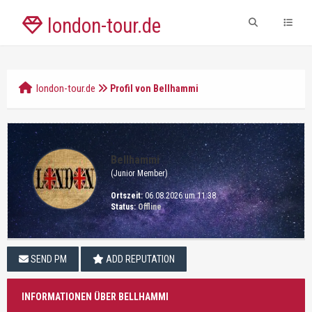
london-tour.de
london-tour.de
Profil von Bellhammi
Bellhammi
(Junior Member)
Ortszeit:
06.08.2026 um 11:38
Status:
Offline
SEND PM
ADD REPUTATION
INFORMATIONEN ÜBER BELLHAMMI