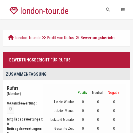
london-tour.de
london-tour.de
Profil von Rufus
Bewertungsbericht
BEWERTUNGSBERICHT FÜR RUFUS
ZUSAMMENFASSUNG
Rufus
Positiv
Neutral
Negativ
(Member)
Letzte Woche
0
0
0
Gesamtbewertung:
0
Letzter Monat
0
0
0
Mitgliedsbewertungen:
Letzte 6 Monate
0
0
0
0
Gesamte Zeit
0
0
0
Beitragsbewertungen: