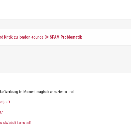
d Kritik zu london-tour.de
SPAM Problematik
Nike Werbung im Moment magisch anzuziehen. :roll:
e (pdf)
s/
gov.uk/adult-fares.pdf