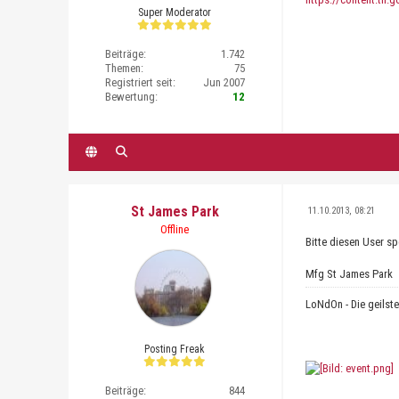
Super Moderator
Beiträge:
1.742
Themen:
75
Registriert seit:
Jun 2007
Bewertung:
12
St James Park
11.10.2013, 08:21
Offline
Bitte diesen User sp
Mfg St James Park
LoNdOn - Die geilst
Posting Freak
Beiträge:
844