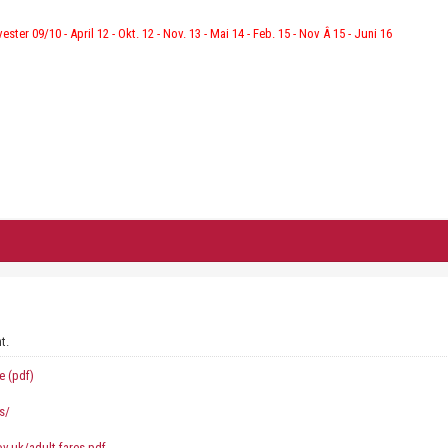
vester 09/10 - April 12 - Okt. 12 - Nov. 13 - Mai 14 - Feb. 15 - Nov Â 15 - Juni 16
t.
e (pdf)
s/
gov.uk/adult-fares.pdf