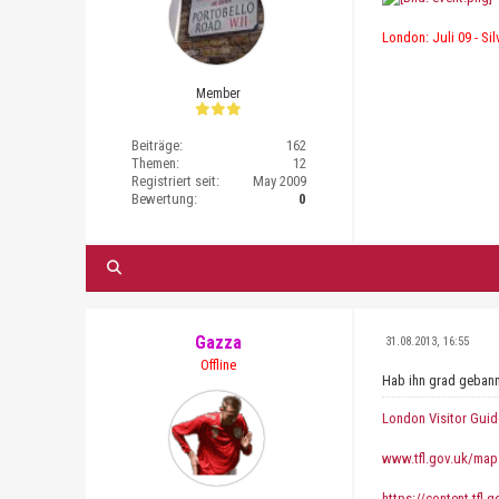
London: Juli 09 - Sil
Member
Beiträge:
162
Themen:
12
Registriert seit:
May 2009
Bewertung:
0
Gazza
31.08.2013, 16:55
Offline
Hab ihn grad gebann
London Visitor Guid
www.tfl.gov.uk/map
https://content.tfl.