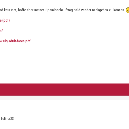
d kein Inet, hoffe aber meinen Spamlöschauftrag bald wieder nachgehen zu können.
e (pdf)
s/
gov.uk/adult-fares.pdf
: feliher23