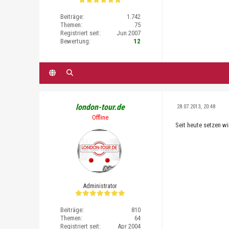
Beiträge:
1.742
Themen:
75
Registriert seit:
Jun 2007
Bewertung:
12
london-tour.de
28.07.2013, 20:48
Offline
Seit heute setzen w
Administrator
Beiträge:
810
Themen:
64
Registriert seit:
Apr 2004