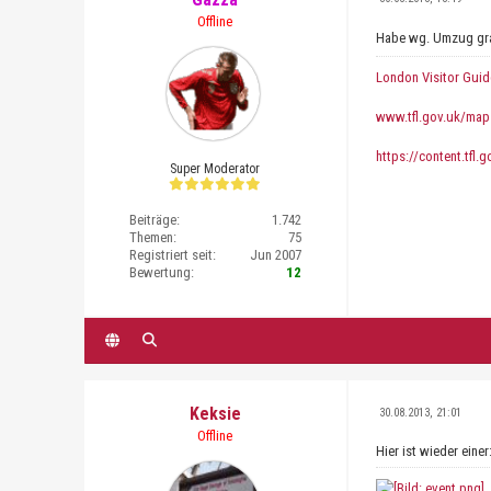
Offline
Habe wg. Umzug gra
London Visitor Guid
www.tfl.gov.uk/map
https://content.tfl.
Super Moderator
Beiträge:
1.742
Themen:
75
Registriert seit:
Jun 2007
Bewertung:
12
Keksie
30.08.2013, 21:01
Offline
Hier ist wieder einer