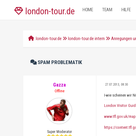
london-tour.de
HOME
TEAM
HILFE
london-tour.de
london-tour.de intern
Anregungen un
SPAM PROBLEMATIK
Gazza
27.07.2013, 08:30
Offline
I-wie scheinen wir 
London Visitor Guid
www.tfl.gov.uk/map
https://content.tfl.
Super Moderator