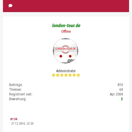
london-tour.de
Offline
Administrator
Beiträge:
810
Themen:
64
Registriert seit:
Apr 2004
Bewertung:
2
#134
27.12.2014, 22:20