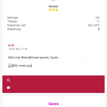
Member
Beiträge:
163
Themen:
11
Registriert seit:
Nov 2013
Bewertung:
2
#139
02.01.2015, 17:26
Bitte User WeerryBriesee sperren, Spamt....
Gazza