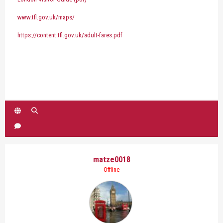
www.tfl.gov.uk/maps/
https://content.tfl.gov.uk/adult-fares.pdf
matze0018
Offline