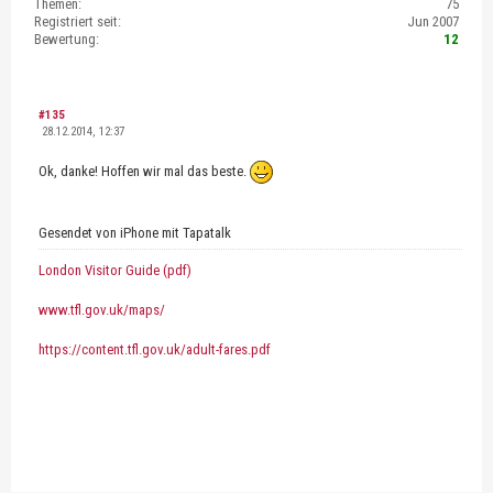
Themen:
75
Registriert seit:
Jun 2007
Bewertung:
12
#135
28.12.2014, 12:37
Ok, danke! Hoffen wir mal das beste.
Gesendet von iPhone mit Tapatalk
London Visitor Guide (pdf)
www.tfl.gov.uk/maps/
https://content.tfl.gov.uk/adult-fares.pdf