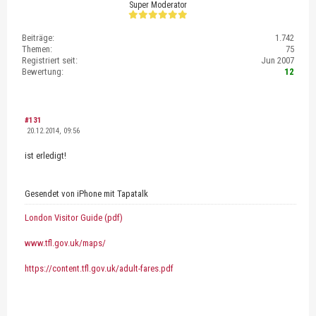
Super Moderator
Beiträge:
1.742
Themen:
75
Registriert seit:
Jun 2007
Bewertung:
12
#131
20.12.2014, 09:56
ist erledigt!
Gesendet von iPhone mit Tapatalk
London Visitor Guide (pdf)
www.tfl.gov.uk/maps/
https://content.tfl.gov.uk/adult-fares.pdf