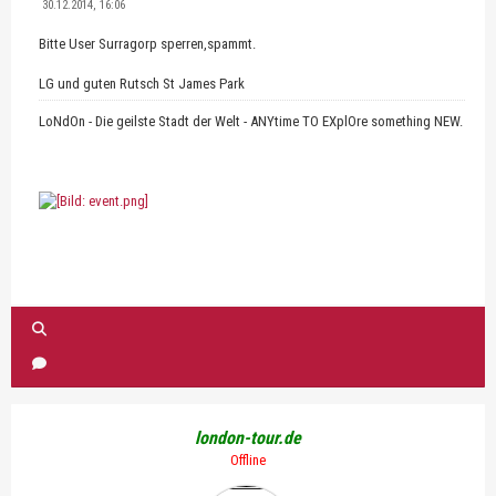
30.12.2014, 16:06
Bitte User Surragorp sperren,spammt.
LG und guten Rutsch St James Park
LoNdOn - Die geilste Stadt der Welt - ANYtime TO EXplOre something NEW.
london-tour.de
Offline