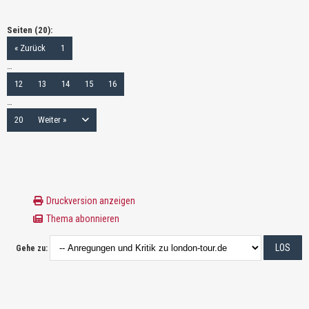
Seiten (20):
« Zurück
1
…
12
13
14
15
16
…
20
Weiter »
Druckversion anzeigen
Thema abonnieren
Gehe zu: