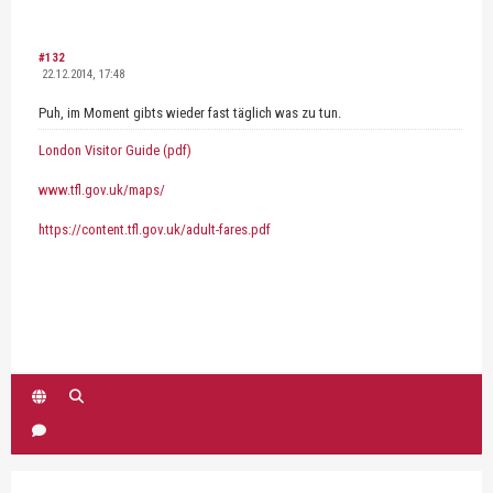
#132
22.12.2014, 17:48
Puh, im Moment gibts wieder fast täglich was zu tun.
London Visitor Guide (pdf)
www.tfl.gov.uk/maps/
https://content.tfl.gov.uk/adult-fares.pdf