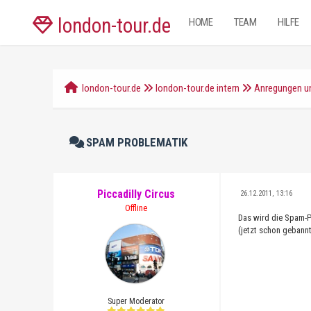
london-tour.de
HOME
TEAM
HILFE
london-tour.de
london-tour.de intern
Anregungen un
SPAM PROBLEMATIK
Piccadilly Circus
26.12.2011, 13:16
Offline
Das wird die Spam-P
(jetzt schon gebannt
Super Moderator