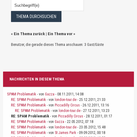
«
Ein Thema zurück
|
Ein Thema vor
»
Benutzer, die gerade dieses Thema anschauen: 3 Gast/Gäste
NACHRICHTEN IN DIESEM THEMA
SPAM Problematik
- von
Gazza
- 08.11.2011, 14:08
RE: SPAM Problematik
- von
london-tour.de
- 25.12.2011, 21:33
RE: SPAM Problematik
- von
Piccadilly Circus
- 26.12.2011, 13:16
RE: SPAM Problematik
- von
london-tour.de
- 27.12.2011, 13:23
RE: SPAM Problematik
- von
Piccadilly Circus
- 28.12.2011, 01:17
RE: SPAM Problematik
- von
Gazza
- 22.05.2012, 07:18
RE: SPAM Problematik
- von
london-tour.de
- 23.05.2012, 15:48
RE: SPAM Problematik
- von
St James Park
- 09.09.2012, 00:18