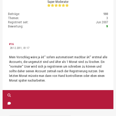
Super Moderator
Beiträge:
988
Themen:
3
Registriert seit:
Jun 2007
Bewertung:
9
#16
28.12.2011, 01:17
Mein Vorschlag wäre ja â€“ sofern automatisiert machbar â€“ erstmal alle
Accounts, die ungenutzt sind und älter als 1 Monat sind zu löschen. Ein
"normaler" User wird sich ja registrieren um schreiben zu können und
sollte daher seinen Account zeitnah nach der Registrierung nutzen. Den
letzten Monat müsste man dann von Hand kontrollieren oder eben einen
Monat später nacharbeiten.