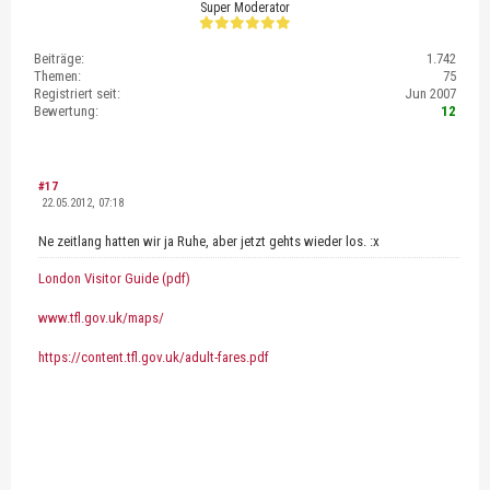
Super Moderator
Beiträge:
1.742
Themen:
75
Registriert seit:
Jun 2007
Bewertung:
12
#17
22.05.2012, 07:18
Ne zeitlang hatten wir ja Ruhe, aber jetzt gehts wieder los. :x
London Visitor Guide (pdf)
www.tfl.gov.uk/maps/
https://content.tfl.gov.uk/adult-fares.pdf