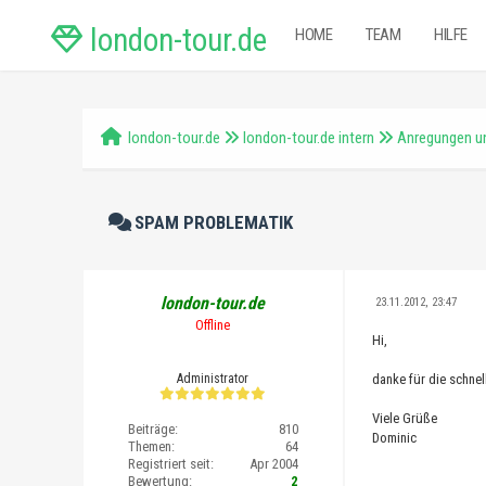
london-tour.de
HOME
TEAM
HILFE
london-tour.de
london-tour.de intern
Anregungen un
SPAM PROBLEMATIK
london-tour.de
23.11.2012, 23:47
Offline
Hi,
Administrator
danke für die schnel
Viele Grüße
Beiträge:
810
Dominic
Themen:
64
Registriert seit:
Apr 2004
Bewertung:
2