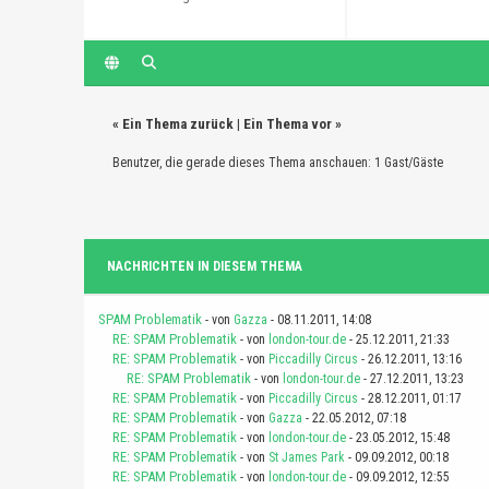
«
Ein Thema zurück
|
Ein Thema vor
»
Benutzer, die gerade dieses Thema anschauen: 1 Gast/Gäste
NACHRICHTEN IN DIESEM THEMA
SPAM Problematik
- von
Gazza
- 08.11.2011, 14:08
RE: SPAM Problematik
- von
london-tour.de
- 25.12.2011, 21:33
RE: SPAM Problematik
- von
Piccadilly Circus
- 26.12.2011, 13:16
RE: SPAM Problematik
- von
london-tour.de
- 27.12.2011, 13:23
RE: SPAM Problematik
- von
Piccadilly Circus
- 28.12.2011, 01:17
RE: SPAM Problematik
- von
Gazza
- 22.05.2012, 07:18
RE: SPAM Problematik
- von
london-tour.de
- 23.05.2012, 15:48
RE: SPAM Problematik
- von
St James Park
- 09.09.2012, 00:18
RE: SPAM Problematik
- von
london-tour.de
- 09.09.2012, 12:55