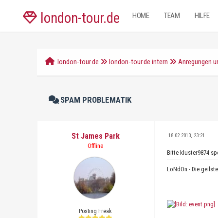
london-tour.de
HOME
TEAM
HILFE
london-tour.de
london-tour.de intern
Anregungen un
SPAM PROBLEMATIK
St James Park
18.02.2013, 23:21
Offline
Bitte kluster9874 sp
LoNdOn - Die geilst
Posting Freak