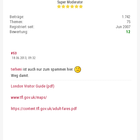
Super Moderator
Beiträge:
1.742
Themen:
75
Registriert seit:
Jun 2007
Bewertung:
12
#53
18.06.2013, 09:32
terheni
ist auch nur zum spammen hier.
Weg damit.
London Visitor Guide (pdf)
www.tfl.gov.uk/maps/
https://content.tfl.gov.uk/adult-fares.pdf