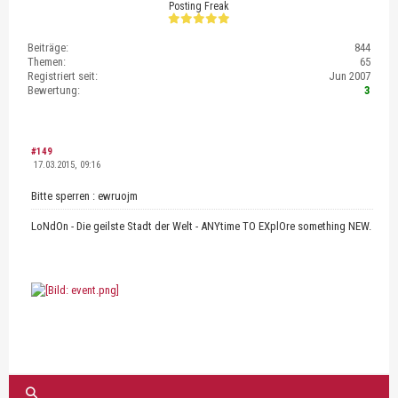
Posting Freak
Beiträge:
844
Themen:
65
Registriert seit:
Jun 2007
Bewertung:
3
#149
17.03.2015, 09:16
Bitte sperren : ewruojm
LoNdOn - Die geilste Stadt der Welt - ANYtime TO EXplOre something NEW.