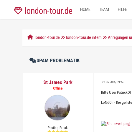
london-tour.de
HOME
TEAM
HILFE
london-tour.de
london-tour.de intern
Anregungen un
SPAM PROBLEMATIK
St James Park
23.06.2015, 21:50
Offline
Bitte User PatrickOl
LoNdOn - Die geilst
Posting Freak