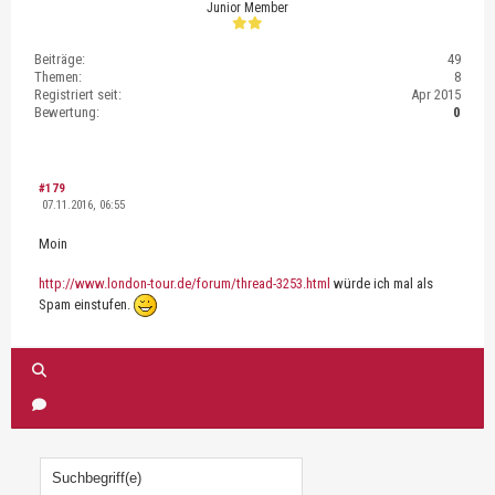
Junior Member
Beiträge:
49
Themen:
8
Registriert seit:
Apr 2015
Bewertung:
0
#179
07.11.2016, 06:55
Moin
http://www.london-tour.de/forum/thread-3253.html
würde ich mal als
Spam einstufen.