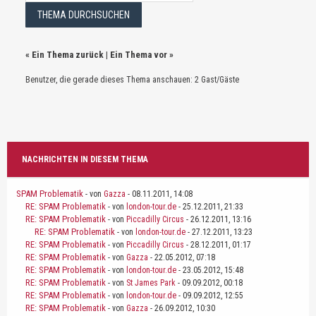
«
Ein Thema zurück
|
Ein Thema vor
»
Benutzer, die gerade dieses Thema anschauen: 2 Gast/Gäste
NACHRICHTEN IN DIESEM THEMA
SPAM Problematik
- von
Gazza
- 08.11.2011, 14:08
RE: SPAM Problematik
- von
london-tour.de
- 25.12.2011, 21:33
RE: SPAM Problematik
- von
Piccadilly Circus
- 26.12.2011, 13:16
RE: SPAM Problematik
- von
london-tour.de
- 27.12.2011, 13:23
RE: SPAM Problematik
- von
Piccadilly Circus
- 28.12.2011, 01:17
RE: SPAM Problematik
- von
Gazza
- 22.05.2012, 07:18
RE: SPAM Problematik
- von
london-tour.de
- 23.05.2012, 15:48
RE: SPAM Problematik
- von
St James Park
- 09.09.2012, 00:18
RE: SPAM Problematik
- von
london-tour.de
- 09.09.2012, 12:55
RE: SPAM Problematik
- von
Gazza
- 26.09.2012, 10:30