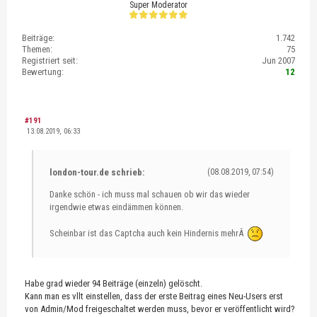
Super Moderator
Beiträge:
1.742
Themen:
75
Registriert seit:
Jun 2007
Bewertung:
12
#191
13.08.2019, 06:33
london-tour.de schrieb:
(08.08.2019, 07:54)
Danke schön - ich muss mal schauen ob wir das wieder
irgendwie etwas eindämmen können.
Scheinbar ist das Captcha auch kein Hindernis mehrÂ
Habe grad wieder 94 Beiträge (einzeln) gelöscht.
Kann man es vllt einstellen, dass der erste Beitrag eines Neu-Users erst
von Admin/Mod freigeschaltet werden muss, bevor er veröffentlicht wird?