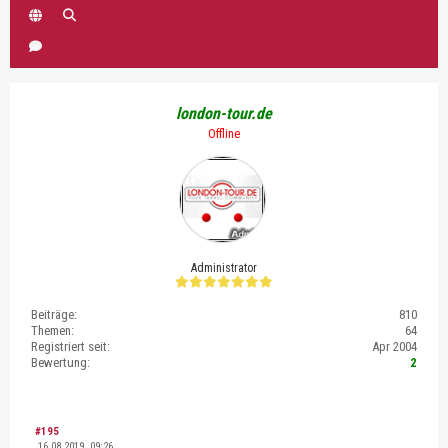
london-tour.de
Offline
Administrator
Beiträge:
810
Themen:
64
Registriert seit:
Apr 2004
Bewertung:
2
#195
16.08.2019, 09:26