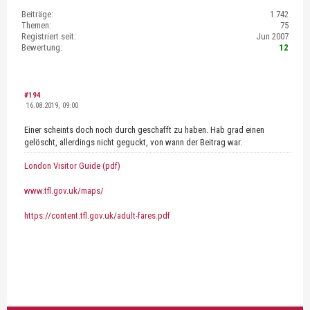
Beiträge:
1.742
Themen:
75
Registriert seit:
Jun 2007
Bewertung:
12
#194
16.08.2019, 09:00
Einer scheints doch noch durch geschafft zu haben. Hab grad einen
gelöscht, allerdings nicht geguckt, von wann der Beitrag war.
London Visitor Guide (pdf)
www.tfl.gov.uk/maps/
https://content.tfl.gov.uk/adult-fares.pdf