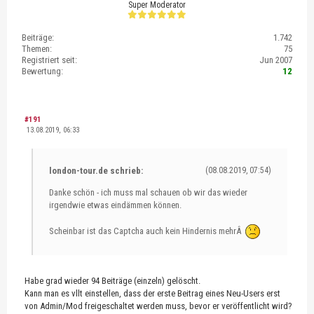
Super Moderator
Beiträge:
1.742
Themen:
75
Registriert seit:
Jun 2007
Bewertung:
12
#191
13.08.2019, 06:33
london-tour.de schrieb:
(08.08.2019, 07:54)
Danke schön - ich muss mal schauen ob wir das wieder
irgendwie etwas eindämmen können.
Scheinbar ist das Captcha auch kein Hindernis mehrÂ
Habe grad wieder 94 Beiträge (einzeln) gelöscht.
Kann man es vllt einstellen, dass der erste Beitrag eines Neu-Users erst
von Admin/Mod freigeschaltet werden muss, bevor er veröffentlicht wird?